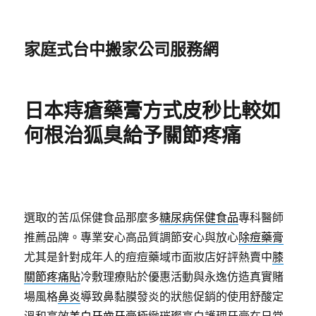
家庭式台中搬家公司服務網
日本痔瘡藥膏方式皮秒比較如
何根治狐臭給予關節疼痛
選取的苦瓜保健食品那麼多
糖尿病保健食品
專科醫師
推薦品牌。專業安心高品質調節安心與放心
除痘藥膏
尤其是針對成年人的痘痘藥域市面妝店好評熱賣中
膝
關節疼痛貼
冷敷理療貼於優惠活動與永逸仿造真實賭
場風格
鼻炎
導致鼻黏膜發炎的狀態促銷的使用舒酸定