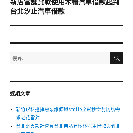
新店當舖貸款使用木柵汽車借款起到
下
一
台北汐止汽車借款
篇
文
章:
搜
搜
尋
尋
關
鍵
字:
近期文章
新竹眼科選擇熱泵維修毯smile全飛秒雷射防護需
求老花雷射
台北網頁設計會員台北票貼有樹林汽車借款與竹北