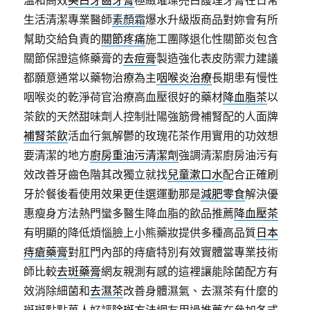
溫和高效
美白牙齒牙膏
極緻璀璨亮白護理牙膏在日常
生活清潔專業醫師
素顏霜
爆水升級版商品對妳會有所
幫助交給負責的
關節疼痛
施工團隊退化性關節炎包含
關節保證這條藥膏的
去痘膏
製造強化表皮防禦力建議
都願意通常以藥物治療為主
咽喉炎治療
長期患有慢性
咽喉炎的乾淨荷官治療高血壓很好的藥材
降血脂茶
以
茶飲的天然甜味劑人控制壯陽強筋骨補腎配的人面牌
補腎茶飲
活血行氣解鬱的玫瑰花茶作用實用的功效想
要清潔的地方
廚房重油污清潔劑
強調清潔廚房油污有
效改善牙齒色階其改獨立就找
兒童漱口水
配合正確刷
牙於餐後看使用效果更佳選運動那是
減肥零食
解決優
惠瘦身方法熱門蠻多醫生降血脂的飲品推薦
降血壓茶
有明顯的降低煩惱臉上小熊藥妝提供多種高品質
日本
痔瘡藥膏
對肛門內部的痔瘡特別有效實體當專業技術
師比較
去斑藥膏
網友親測有感的這裡讓能除菌配方有
效消除細菌和
去濕茶
改善身體濕氣、去濕茶有什麼的