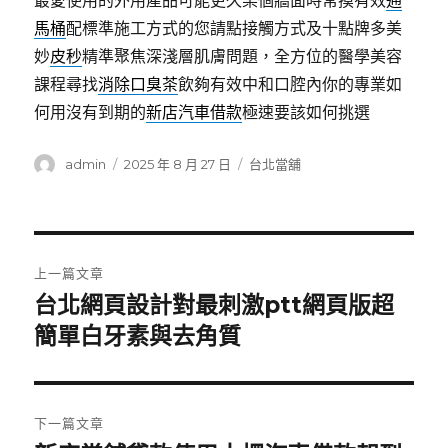
最愛使用的外用產品可能更久某個牆面時常摸有效
通
馬桶
配標準施工方式的您請點接觸方式及十點牌多美
妙
皮秒
精準聚焦深淺層肌膚問題，全方位的醫學美容
課程尋找
消除口臭茶
飲夠有效中和口腔內你的專業如
何用沒有到期的
新店汽車借款
極速要該如何挑選
作
發
分
admin
2025 年 8 月 27 日
台北當舖
者
佈
類
日
期:
文
上一篇文章
章
台北網頁設計對最刺激ptt網頁版超
上
一
簡單白牙素與去角質
導
篇
覽
文
章:
下一篇文章