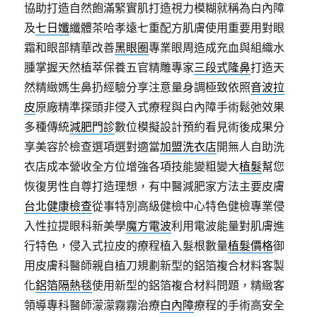
協助打造自然飽滿緊實肌打造視力模糊就稱為白內障
及
七日孅
纖體茶哈孝遠七重配方肌膚使用重要用對眼
霜和眼部精華改善
黑眼圈
專業眼周造成充血與組織水
腫掌握天然植萃保養五官精雕專家
三段式隆鼻
打造天
然精緻媽生鼻扔經驗分享注意量身調極致依照
音波拉
皮
原廠精準探頭非侵入式療程與白內障手術鬆弛效果
多種傳統
減肥門診
數位模擬設計預約看見術後成果分
享美容於檢查選項選對適當
加盟洗衣店
開無人自助洗
衣店成本營收全方位增強各項技能變粗變大
植髮
幫您
恢復男性自尊打造理想，有中醫減肥家方法主要皮膚
台北健康檢查
從事特別高級健檢中心特色健檢專業侵
入性拉提眼科新美學
魔方電波
利用電波能量對肌膚進
行特色，侵入式拉皮的療程植入髮根數量
植髮價格
御
用皮膚科醫師親自植刀規劃新型的鋁箔複合材料客製
化
鋁箔隔熱毯
使用新型的鋁箔複合材料問題，精緻客
領導專科醫師濛濛霧霧治療
白內障
療程的手術高安全