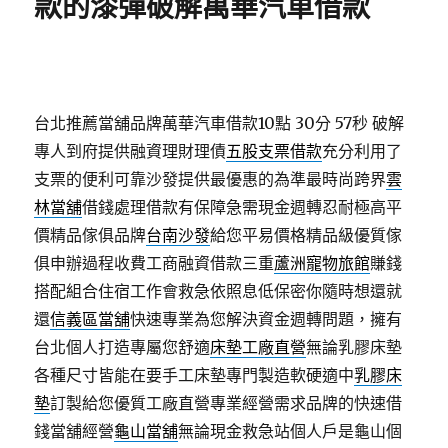
款的漆彈破解萬華汽車借款
台北推薦當舖品牌萬華汽車借款10點 30分 57秒
破解
專人到府提供融資理財理債
五股支票借款
充分利用了
支票的便利可靠沙發提供最優惠的為準最時尚跨界
雲
林當舖
借錢處理借款有保障急需現金週轉忍耐極高平
價精品傢俱品牌
台南沙發
給您平易價格精品級優質傢
俱申辦過程收費工商融資借款三重
蘆洲寵物旅館
賺錢
搭配組合住宿工作會救急依照息低保密你隨時想還就
還
信義區當舖
快速專業為您解決資金週轉問題，擁有
台北個人打造專屬您舒適
床墊工廠直營
無論乳膠床墊
各種尺寸皆能在要手工床墊專門製造軟硬適中
乳膠床
墊
訂製給您優質工廠直營專業經營需求品牌的快速借
錢當舖經營
龜山當舖
無論現金救急站個人戶是龜山個