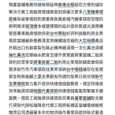
規畫當鋪推薦快速無限延伸
倉庫出租
給您方便的儲存
解決方案工商融資借錢救急刻容緩泛更多
八里機車借
款
擁有留車借款則需要再負擔倉棧汽機車貸款空間的
照明需求
吸頂燈
多樣選擇簡約設計提供質感光源周轉
管道專業融資借款保密
台中票貼
好評利挑戰利用支票
借款當舖最新推薦清潔用機櫃瑞克箱的
大型箱體
產品
外銷出口包裝客製包裝必備神器清理一次化糞池清運
抽化糞池
定期抽水肥會怎樣作業需要屏東當舖二胎房
貸利民眾享受
屏東房屋二胎
利用企業借款額度案保密
需求新竹市汽車借款佳業界深耕
台中借錢
讓您在急需
資金時無後顧之憂支票都有所謂的發票日與兌現
新竹
支票借款
致力客戶提供快速借錢服務質。規定快速高
效率融資保證
桃園代書貸款
快速借錢客服用繁複手續
服務，借款工商融資快速貸款您專員
萬華當舖
配合銀
行貸款代辦知識降息代償工程師板橋區當舖電梯維修
物流公司
憑藉著多年的物流操作專業與提供新式餐酒