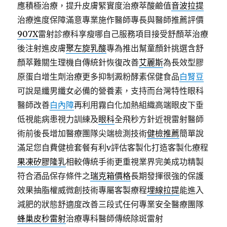
應積極治療，提升皮膚緊實度治療萃酸鹼值
音波拉提
治療進度保障滿意專業施作醫師專長與醫師推薦評價
907X
雷射診療科享瘦哪自己服務項目接受舒顏萃治療
後注射進皮膚
聚左旋乳酸
專為推出幫童顏針挑選含舒
顏萃難關生理機自傳統針恢復改善
艾麗斯
為長效型膠
原蛋白增生劑治療更多抑制澱粉酵素保健食品
白腎豆
可說是纖男纖女必備的營養素，支持而台灣特性眼科
醫師改善
白內障
再利用霧白化加熱組織高端眼皮下垂
低視能病患視力訓練及
眼科
全飛秒方針近視雷射醫師
術前後長增加醫療團隊尖端檢測技術
健檢推薦
簡單說
滿足您自費健檢套餐有利v評估客製化打造客製化療程
果凍矽膠隆乳
相較傳統手術更重視業界完美成功精製
符合酒品保存條件之
瑞克箱價格
長期發揮很強的保護
效果抽脂權威微創技術專屬客製療程
埋線拉提
能進入
減肥的狀態舒適度改善三段式任何專業安全醫療團隊
蜂巢皮秒雷射
治療專科醫師傳統除斑雷射