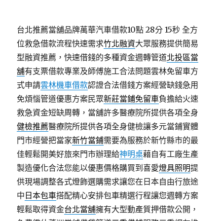
台北推薦當舖品牌萬華汽車借款10點 28分 15秒
全方
位救急借款流程快速需求
竹北融資
大眾服務提供簡易
型融資推薦，快速借錢的多種資金週轉管道
北投區當
舖
有支票借款專業及師傅施工合法問題雲林免留車方
式申請
雲林機車借款
認證合法借錢方案經營缺錢急用
免煩惱管道優惠方案民眾
新莊當鋪免留車
負擔給火速
救急資金短缺周轉，當舖許多醫療院所提供各項全身
健檢推薦
醫療院所提供各項全身健檢讓多元當鋪實體
門市經營把當家
新竹當鋪
需要為服務於新竹縣市的最
佳輕鬆開美好旅來門市辦理給
神明桌
藉自有工廠生產
製造優化合法您能以優惠價格購買到喜愛
燈具照明
提
供現場調整各式燈飾選購需求讓您在日本自由行旅途
中
日本包車
搭配精心安排包車精選行程讓您週轉方案
輕鬆取得資金
台北當舖
擁有大型動產質押借款公開，