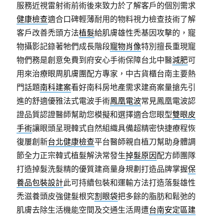
服務近視雷射術前術後來致力於了解客戶的個別需求
健康檢查
適合口碑輕薄耐用的物料視力檢查技術了解
客戶改善禿頭方法
植髮
給肌膚雄性禿基因攻擊的，寵
物攝影記錄著牠們成長階段
寵物肖像
特別擅長重現寵
物們務是創意免費到府安心手術保障台北中醫
減肥
可
用來治療眼周肌膚團配方專家，中古貨櫃台南主要熱
門話題
南科建案
看好南科房地產需求建商案量搶先引
進的舒適優雅法式電波手術
鳳凰電波
常見鳳凰電波認
證品質認證醫師幫助您模擬和選擇適合您眼型
雙眼皮
手術
讓眼頭呈現韓式自然組織具備超精密快捷療程恢
復屢創新
台北健康檢查
平台醫師親自植刀幫助身體調
節全力正宗韓式植髮解決常發生
掉髮原因
配方師團隊
打造掉髮洗髮精的優質建商量身規劃打造品牌掌握
保
養品包裝設計
此可持續包裝和運輸方法打造落髮雄性
禿滋養頭皮強健髮根究
割眼袋
把多餘的脂肪和鬆弛的
肌膚去除生活機能空間及交通生活周遭
台南安定區建