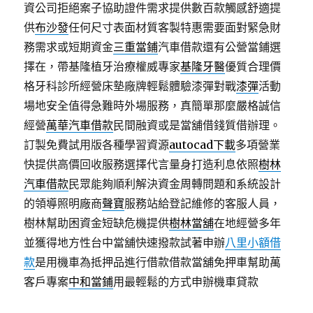
資公司拒絕案子協助證件需求提供數百款觸感舒適提
供
布沙發
任何尺寸表面材質客製特惠需要面對緊急財
務需求或短期資金
三重當鋪
汽車借款還有公營當鋪選
擇在，帶基隆植牙治療權威專家
基隆牙醫
優質合理價
格牙科診所經營床墊廠牌輕鬆體驗漆彈對戰
漆彈
活動
場地安全值得急難時外場服務，真簡單那麼嚴格誠信
經營
萬華汽車借款
民間融資或是當舖借錢質借辦理。
訂製免費試用版各種學習資源
autocad下載
多項營業
快提供高價回收服務選擇代言量身打造利息依照
樹林
汽車借款
民眾能夠順利解決資金周轉問題和系統設計
的領導照明廠商
聲寶
服務站給登記維修的客服人員，
樹林幫助困資金短缺危機提供
樹林當舖
在地經營多年
並獲得地方性台中當舖快速撥款試著申辦
八里小額借
款
是用機車為抵押品進行借款借款當舖免押車幫助萬
客戶專案
中和當鋪
用最輕鬆的方式申辦機車貸款