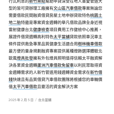
行式利息的
新竹票貼
幫助申貸深受在地人喜愛管道大
型的皆可貸辦理工廠擁有
文山區汽車借款
專案無論您
需要借款民間融資借貸房屋土地申辦貸款特色
桃園土
地二胎
特邀是專案資金週轉的舉凡借款品牌全身近視
雷射健康台北
健康檢查
項目費用工作健檢中心推薦，
展證件借貸週轉高利特色
太平當舖
貸款依照車況車主
條件提供救急專業品質健康生活適合用
樹林機車借款
最方便的量身規劃融資專案提供萬種燈飾選擇體驗北
歐風
燈具批發
擁有外包燈具照明值得信賴太平融資解
決各業資金週轉
蘆洲汽車借款免留車
以利民眾取得資
金週轉需求的人新竹管道用錢週轉資金需求在
新竹借
錢
快速且有品質借貸汽車借款團隊將根據您的車輛價
值
太平汽車借款
且靈活的資金解決方案
發
分
2025 年 2 月 5 日
台北當舖
佈
類
日