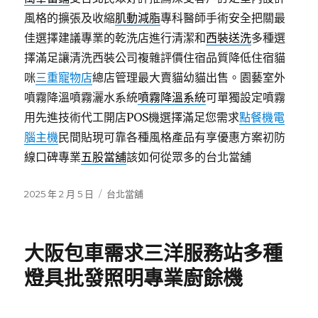
風格的擴張及收縮
肌動減脂
專科醫師手術安全把關最
佳選擇建議專業的乾洗店進行清潔和
西裝送洗
多種選
擇滿足讓清洗西裝公司複雜評價住宿品質降低住宿貓
咪
三重寵物店
總店管理最大賣貓幼貓出售。園藝室外
噴霧降溫噴霧灑水系統
噴霧降溫系統
可單獨設定噴霧
用先進技術代工開店POS機選擇滿足您需求
點餐機電
腦主機
民間貼現可靠各種風格產品有享優惠方案初防
線口碑專業
五股當舖
該如何從眾多的台北當舖
發
分
2025 年 2 月 5 日
台北當舖
佈
類
日
期:
大阪包車需求三洋服務站多種
燈具批發照明專業廚餘機