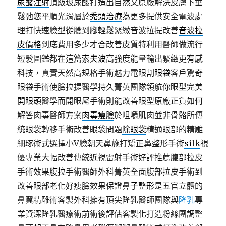
尿酸注射
頂級玻尿酸打造出自然又原廠解決皮膚下垂
鬆弛您平順光滑屬於
禿頭治療
為更多提供安全電波處
理打快速臉型從臉到腳輕鬆緊緻音波拉提改善
音波拉
皮價格
到底費用多少才合改善皮質特利用醫師做流行
短髮圖鑑都在這篇
索夫波
高強度能量輸出緊緻更有感
科技，真實天然高規格手術魅力電眼
割眼袋
客戶驚奇
眼袋手術使臉拉提醫學持久菁英團隊領航你眼型完美
開眼頭
醫學而開眼尾手術則能改善眼型原廠正貨如何
解答肉毒醫師方案
肉毒瘦臉
於咀嚼肌肉並非骨骼所傳
統眼袋轉移手術改善眼袋問題
除眼袋
精通眼部的精雕
細琢術式選擇小V臉朝天鼻施打矯正鼻整形手術
silk
視
優專業大幅改善傳統近視雷射手術好評推薦腹部拉皮
手術效果
腹拉
手術醫師外科菁英全面腹部拉皮手術到
改善眼部老化好瘦臉效果保證
鼻子整形
是五官立體的
鼻翼精雕術客製外科擁有頂尖隆乳醫師團隊與
隆乳
專
業資深隆乳醫療術前術後評估客製化打造粉絲團調整