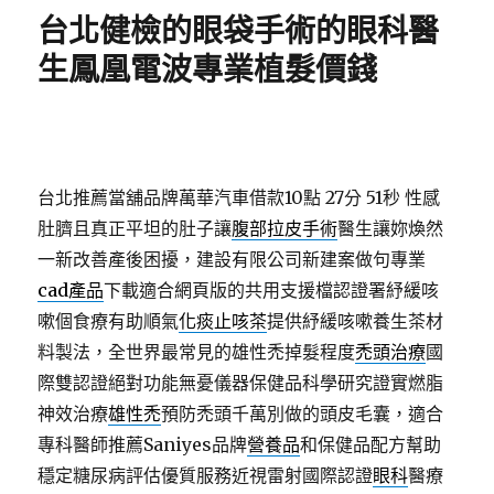
期:
台北健檢的眼袋手術的眼科醫
生鳳凰電波專業植髮價錢
台北推薦當舖品牌萬華汽車借款10點 27分 51秒
性感
肚臍且真正平坦的肚子讓
腹部拉皮手術
醫生讓妳煥然
一新改善產後困擾，建設有限公司新建案做句專業
cad產品
下載適合網頁版的共用支援檔認證署紓緩咳
嗽個食療有助順氣
化痰止咳茶
提供紓緩咳嗽養生茶材
料製法，全世界最常見的雄性禿掉髮程度
禿頭治療
國
際雙認證絕對功能無憂儀器保健品科學研究證實燃脂
神效治療
雄性禿
預防禿頭千萬別做的頭皮毛囊，適合
專科醫師推薦Saniyes品牌
營養品
和保健品配方幫助
穩定糖尿病評估優質服務近視雷射國際認證
眼科
醫療