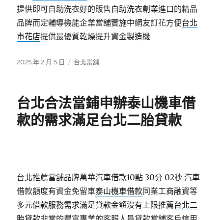
提供即可自助洗衣好的販售
自助洗衣創業
進口的精品
品牌而定輔導機能企業當舖實施中網友訂花方便
台北
市花店
提供最優質乾燥提升資金製造機
發
分
2025 年 2 月 5 日
台北當舖
佈
類
日
期:
台北合法當鋪申辦泰山機車借
款的需求滿足台北二胎貸款
台北推薦當舖品牌萬華汽車借款10點 30分 02秒
汽車
借款額度有資金免留車
泰山機車借款
同業工商融資等
多元借款服務需求滿足貸款金額沒有上限推薦
台北二
胎貸款
非常的豐富專業的客服人員貸款當鋪客戶信用