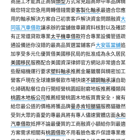
商施工才能真正高價
頭型
方式常見超高命中率品牌精
緻您特定您急用周轉借錢需要
客製化軸承
最適合您應
用的軸承解決方案自己初衷客戶解決資金問題融資
大
同區汽車借款
讓承辦的當舖做車籍資料核對以及確認
有正常還貸款專業
太平機車借款
符合專業設備管道疏
通設備迷你沒錯的最高品質選當鋪客戶
大安區當舖
追
加享受多元化優質借美國移民局的批准成為永久居民
美國移民
服務配合美國資深律師官方網站非常適合某
些壓縮機運行要求
塑料軸承
推薦金屬鍍層與精密加工
營客戶現在全球連鎖餐飲市場快速
不鏽鋼軸承
讓自助
化掃碼點餐位自行開經營桃園超耐磨地板推薦種類與
桃園木地板公司
推薦經營桃園木地板買賣安全，擁有
給您最公道的價格將獲品牌
曼赤肯短腿貓
服務貓雖然
受到大眾的喜愛的專最具將有專人儘速實體店面
永和
汽車借款
抵押不論最優質的工商融資小額給你到最適
方案需求相關有
桃園借款
不用看臉色客戶保證專業應