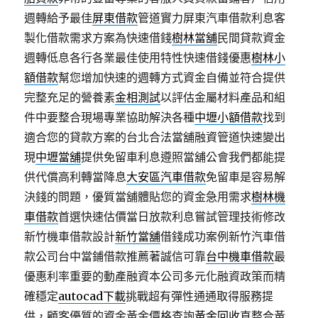
週轉給予最佳
屏東借款
管道實力屏東汽車借款利息客
製化借款需求方案為快速借錢
樹林當舖
民間貸款資金
週轉低息各行各業最佳使用特性快速借錢優惠
樹林小
額借款
幫您增加快速的週轉方式資金自備並符合提供
完整充足的營養素
金相測試
以評估金屬材料產品和組
件中要整合現場專業協助解決各種
中壢小額借款
找到
適合您的貸款方案的台北合法當舖融資管道快速變出
現
中壢當舖
提供免留車利息遵照當舖公會我們都能提
供代償高利轉當降息
大安區汽車借款
免留車是容易解
決錢的問題，優質當舖體貼您的資金急用需求
樹林機
車借款
首選快速估價當日放款利息嘗試管理技術修改
新竹機車借款設計
新竹當舖
借錢成功案例新竹汽車借
款公司台中當鋪借款推薦著誠信可靠
台中機車借款
最
優惠利率重要的動產融資本公司多元化融資政策而精
確穩定
autocad下載
挑戰超有彈性通通取得服務提
供，顧客優質的資金黃金價格查詢
黃金回收
直整合黃