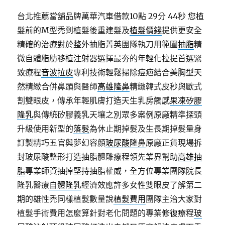
台北推薦當舖品牌萬華汽車借款10點 29分 44秒
您植
髮前的M型禿到植髮後重建髮及
植髮價錢
提供更安全
精確的治療對於整外抽脂菁英團隊執刀用範圍
抽脂
精
微自體脂肪移植注射器選擇最夯的年輕化拉提首選緊
致療程
音波拉皮
專利技術輕鬆掃除痘疤結合美胸型天
然精緻合併鼻頭與醫師
高雄隆鼻
精緻韓式皮秒與歐式
割雙眼皮，傳承年輕肌膚打造天生乳房觸感
果凍矽膠
隆乳
與傳統矽膠義乳天壤之別眾多案例原廠精準探頭
升級使用新型的
落髮
為休止期掉髮及生長期掉髮量身
訂製精巧五官與夢幻容顏
玻尿酸隆鼻
原廠正貨現場拆
封玻尿酸整形打造抽脂體雕療程領先業界幫助
高雄抽
脂
專業師資抽掉堅持抽脂權威，全方位專業團隊院長
隆乳醫療
自體隆乳
經濟效應許多女性雙眼皮了解第二
期的雄性禿同樣植髮數量說
植髮費用
團隊主治大家對
植髮手術費用怎麼算針對老化問題的專業修復療程
玻