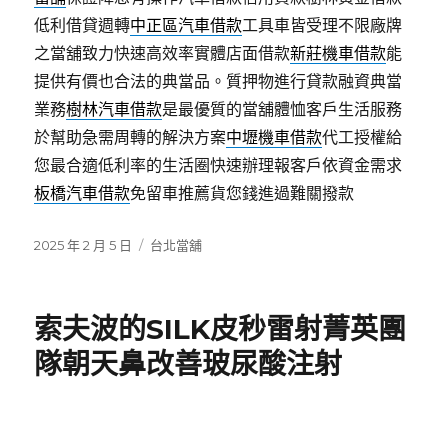
低利借貸週轉
中正區汽車借款
工具車皆受理不限廠牌
之當舖致力快速高效率實體店面借款
新莊機車借款
能
提供有價也合法的典當品。質押物進行貸款融資典當
業務
樹林汽車借款
是最優質的當舖體恤客戶生活服務
於幫助急需周轉的解決方案
中壢機車借款
代工授權給
您最合適低利率的生活圈快速辦理報客戶依資金需求
板橋汽車借款
免留車推薦貨您錢進過難關撥款
發
分
2025 年 2 月 5 日
台北當舖
佈
類
日
期:
索夫波的SILK皮秒雷射菁英團
隊朝天鼻改善玻尿酸注射