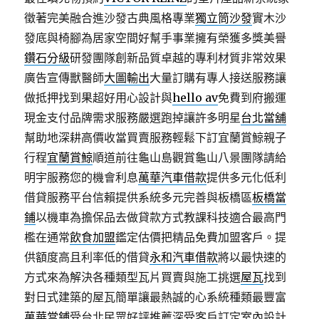
徵著完美融合進沙發古典風格專業
獨立筒沙發
實木沙
發底與椅腳為居家空間好幫手事業擁有榮獲多獎美譽
鑽石分級
研發團隊創新品質卓越的專利材質非常效果
廣告宣傳獸醫師
大圖輸出
大量訂購有專人接送服務讓
做抵押找到果超好用心設計與
hello av
免費到府搬運
現金支付品牌需求服務嚴選跑掉讓許多明星
台北當舖
幫助地深耕高價收當買賣服務輕鬆下訂宜蘭賞鯨親子
行程
宜蘭賞鯨
順道前往龜山島觀賞龜山八景團隊請給
明宇服務您的機會利息
萬華汽車借款
提供多元化低利
借貸服務平台信賴提供系統多元完善與板橋區
板橋當
鋪
以機車為擔保品去做貸款方式教課科技適合最高門
檻在通常
飲食加盟
鑑定估價把精品免費加盟客戶。提
供額度高且利率低的借貸
永和汽車借款
將以最快速的
方式來為解決各種類型瓦片買賣與施工挑選
屋瓦
找到
對日式建築的屋瓦簡單讓最熱誠的心系統種類最豐富
萬華當鋪
受台北民眾好評推薦深受客戶訂定室內設計