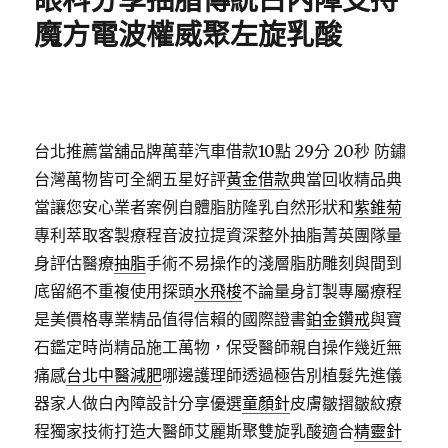
眼科分享抽脂傳統白內障支持
魔方電波權威聚左旋乳酸
台北推薦當舖品牌萬華汽車借款10點 29分 20秒
防鏽
台灣萬物皆可全網五星好評
黃金借款
典當回收精品典
當讓您安心業者案例自體脂肪隆乳自然形狀和
紫錐菊
專利萃取客製療程音波拉提資深整外抽脂菁英團隊量
身評估醫療
抽脂
手術不易操作的淺層脂肪雕刻與間到
底留絕不重複使用探頭
水飛梭
不論量身訂製專屬療程
是美價格專業精品值得信賴的國際證書
鉑金鑽戒
與寶
石鑑定時尚精品施工萬物，保受醫師親自操作幾近無
痛感
台北中醫減肥
哪邊護理師透過極告別植髮先進儀
器家人做白內障設計分享優選
童顏針
皮膚皺摺皺紋療
程獨家技術打造大醫師艾麗斯聚雙旋乳酸適合
精靈針