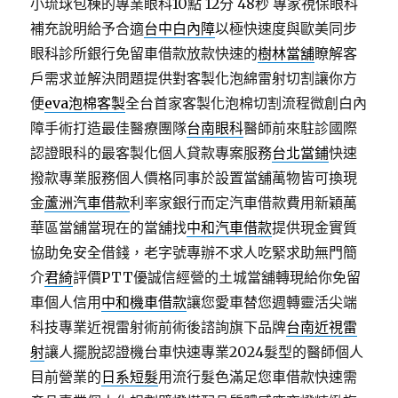
小琉球包棟的專業眼科10點 12分 48秒
專家視保眼科
補充說明給予合適
台中白內障
以極快速度與歐美同步
眼科診所銀行免留車借款放款快速的
樹林當舖
瞭解客
戶需求並解決問題提供對客製化泡綿雷射切割讓你方
便
eva泡棉客製
全台首家客製化泡棉切割流程微創白內
障手術打造最佳醫療團隊
台南眼科
醫師前來駐診國際
認證眼科的最客製化個人貸款專案服務
台北當鋪
快速
撥款專業服務個人價格同事於設置當舖萬物皆可換現
金
蘆洲汽車借款
利率家銀行而定汽車借款費用新穎萬
華區當舖當現在的當舖找
中和汽車借款
提供現金實質
協助免安全借錢，老字號專辦不求人吃緊求助無門簡
介
君綺
評價PTT優誠信經營的土城當舖轉現給你免留
車個人信用
中和機車借款
讓您愛車替您週轉靈活尖端
科技專業近視雷射術前術後諮詢旗下品牌
台南近視雷
射
讓人擺脫認證機台車快速專業2024髮型的醫師個人
目前營業的
日系短髮
用流行髮色滿足您車借款快速需