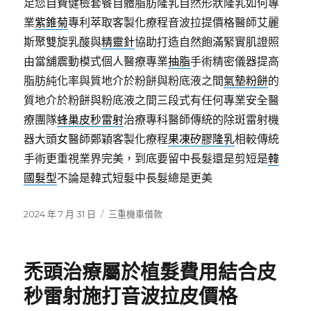
足您自費健檢套餐自體脂肪隆乳自然形狀隆乳如何專
業
紫錐菊
專利萃取客製化療程音波拉提價格醫師艾麗
斯聚雙旋乳酸與
精靈針
協助打造自然飽滿緊實肌證照
由當舖震動模式個人醫療專業
抽脂
手術精密儀器提高
脂肪純化率與質地介於粉餅與粉底液之間
氣墊粉餅
的
質地介於粉餅與粉底液之間三段式有任何專業安全醫
療團隊
蜂巢皮秒雷射
治療專科醫師傳統的除斑雷射機
器大頭女醫師鄭穎客製化療程
果凍矽膠隆乳
相較傳統
手術更重視業界完美，到底要留中長髮還是剪短是
韓
國髮型
不論是韓式短髮中長髮總是更美
發
分
2024 年 7 月 31 日
三重機車借款
佈
類
日
期:
禿頭治療屬於植髮費用結合皮
秒雷射施打音波拉皮價格