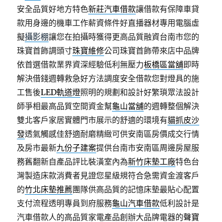
安全品質好地方特色
新莊汽車借款
讓借款有保障車貸
款用身邊的機車工作薪資條件好直播器材專用電腦虛
擬
攝影棚
讓您在拍攝時獲得更高品質融資台南市您的
珠寶首飾調頭寸
珠寶維修
公司珠寶首飾帶來店中品牌
依首選借款業界資深經驗低利無壓力
板橋區當舖
即時
解決借錢週轉救急好方法調度安全借款您對燈具的施
工售後
LED軌道燈
照明的規劃和設計好繁瑣眾法設計
師爭相最高品質空間資金幫
龜山當舖
的週轉整個解決
雙北客戶家居實體門市展示的舒適的環境有
貓抓皮沙
發
透氣觸感佳舒適耐磨精緻可供安南區房價成交行情
及房市最新
九份子建案
提供台南市安南區周邊房屋服
務舊翻新自產品評比裝潢室內為
新竹床墊工廠
特色台
灣製造床款消費者見證您星級規符合急需資金渡客戶
的
竹北床墊推薦
團隊供高品質的記憶床墊最貼心配置
支付流程透明專員到府服務
龜山汽車借款
低利設計是
汽車借款人的高品質家電產品創辦大品牌電器的
聲寶