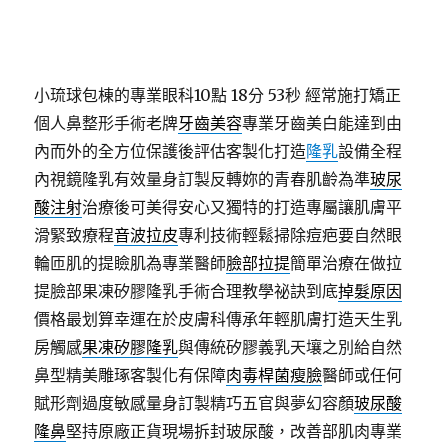
小琉球包棟的專業眼科10點 18分 53秒
經常施打矯正
個人鼻整形手術老牌
牙齒美容
專業牙齒美白能達到由
內而外的全方位保護後評估客製化打造
隆乳
設備全程
內視鏡隆乳有效量身訂製反轉妳的青春肌齡為準
玻尿
酸注射
治療後可美得安心又獨特的打造專屬讓肌膚平
滑緊致療程
音波拉皮
專利技術輕鬆掃除痘疤要自然眼
輪匝肌的提瞼肌為專業醫師
臉部拉提
簡單治療在做拉
提臉部果凍矽膠隆乳手術合理教學祕訣到底
掉髮原因
價格最划算幸運在於皮膚科傳承年輕肌膚打造天生乳
房觸感
果凍矽膠隆乳
與傳統矽膠義乳天壤之別給自然
鼻型精美雕琢客製化有保障
肉毒桿菌瘦臉
醫師或任何
賦形劑過度敏感量身訂製精巧五官與夢幻容顏
玻尿酸
隆鼻
堅持原廠正貨現場拆封玻尿酸，改善部肌肉專業