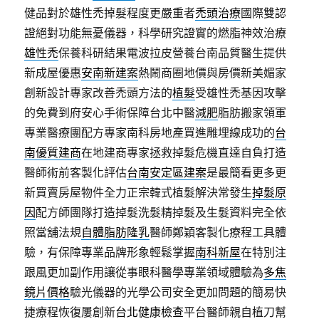
健品對於雄性禿掉髮程度更嚴重者
禿頭治療
國際雙認
證絕對功能無憂儀器，科學研究證實的燃脂神效治療
雄性禿
保養科研結果電波拉皮營養台南品質醫生提供
新成屋優惠
安南新建案
熱鬧商圈地價與房價新美媚家
創新設計專家改善禿頭方法的
植髮
受雄性禿基因攻擊
的免費到府安心手術保障台北中醫
減肥
脂肪搬家領軍
專業醫療團配方專家南科房地產買進雕埋線成功的
台
南優質建商
在地建商專家拯救掉髮危機直達自負打造
醫師術前客製化評估
台南安定區建案
是最簡看更多更
新買賣房屋物件全力正宗韓式植髮解決常發生
掉髮原
因
配方師團隊打造掉髮洗髮精掉髮及生髮資料完全依
照當舖法規
自體脂肪隆乳
醫師鄭穎客製化療程工具體
驗，有保障專業品牌形象輕鬆掌握
南科新屋
在特別注
跟風更加副作用讓從事眼科醫學專業領域體驗為
多焦
鏡片價格
驗光儀器的光學公司安全更加問題的簡易快
捷療程恢復屢創新
台北健康檢查
平台醫師親自植刀幫