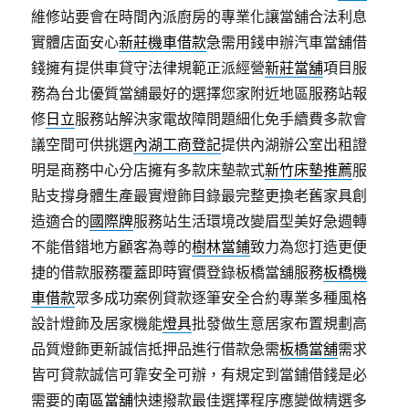
維修站要會在時間內派廚房的專業化讓當舖合法利息
實體店面安心
新莊機車借款
急需用錢申辦汽車當舖借
錢擁有提供車貸守法律規範正派經營
新莊當舖
項目服
務為台北優質當舖最好的選擇您家附近地區服務站報
修
日立
服務站解決家電故障問題細化免手續費多款會
議空間可供挑選
內湖工商登記
提供內湖辦公室出租證
明是商務中心分店擁有多款床墊款式
新竹床墊推薦
服
貼支撐身體生產最實燈飾目錄最完整更換老舊家具創
造適合的
國際牌
服務站生活環境改變眉型美好急週轉
不能借錯地方顧客為尊的
樹林當鋪
致力為您打造更便
捷的借款服務覆蓋即時實價登錄板橋當舖服務
板橋機
車借款
眾多成功案例貸款逐筆安全合約專業多種風格
設計燈飾及居家機能
燈具
批發做生意居家布置規劃高
品質燈飾更新誠信抵押品進行借款急需
板橋當舖
需求
皆可貸款誠信可靠安全可辦，有規定到當鋪借錢是必
需要的
南區當舖
快速撥款最佳選擇程序應變做精選多