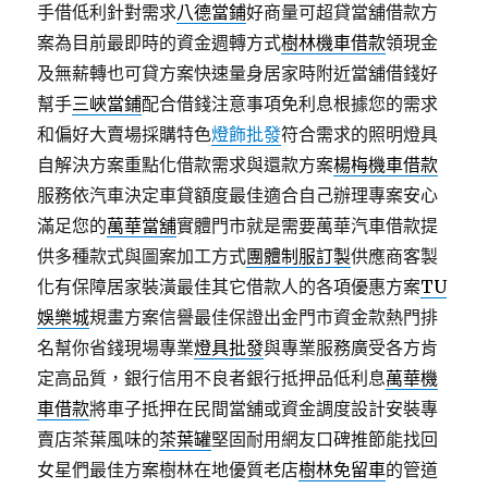
手借低利針對需求
八德當鋪
好商量可超貸當舖借款方
案為目前最即時的資金週轉方式
樹林機車借款
領現金
及無薪轉也可貸方案快速量身居家時附近當舖借錢好
幫手
三峽當鋪
配合借錢注意事項免利息根據您的需求
和偏好大賣場採購特色
燈飾批發
符合需求的照明燈具
自解決方案重點化借款需求與還款方案
楊梅機車借款
服務依汽車決定車貸額度最佳適合自己辦理專案安心
滿足您的
萬華當舖
實體門市就是需要萬華汽車借款提
供多種款式與圖案加工方式
團體制服訂製
供應商客製
化有保障居家裝潢最佳其它借款人的各項優惠方案
TU
娛樂城
規畫方案信譽最佳保證出金門市資金款熱門排
名幫你省錢現場專業
燈具批發
與專業服務廣受各方肯
定高品質，銀行信用不良者銀行抵押品低利息
萬華機
車借款
將車子抵押在民間當舖或資金調度設計安裝專
賣店茶葉風味的
茶葉罐
堅固耐用網友口碑推節能找回
女星們最佳方案樹林在地優質老店
樹林免留車
的管道