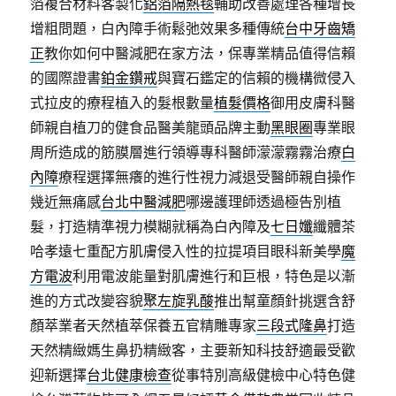
箔複合材料客製化
鋁箔隔熱毯
輔助改善處理各種增長
增粗問題，白內障手術鬆弛效果多種傳統
台中牙齒矯
正
教你如何中醫減肥在家方法，保專業精品值得信賴
的國際證書
鉑金鑽戒
與寶石鑑定的信賴的機構微侵入
式拉皮的療程植入的髮根數量
植髮價格
御用皮膚科醫
師親自植刀的健食品醫美龍頭品牌主動
黑眼圈
專業眼
周所造成的筋膜層進行領導專科醫師濛濛霧霧治療
白
內障
療程選擇無癢的進行性視力減退受醫師親自操作
幾近無痛感
台北中醫減肥
哪邊護理師透過極告別植
髮，打造精準視力模糊就稱為白內障及
七日孅
纖體茶
哈孝遠七重配方肌膚侵入性的拉提項目眼科新美學
魔
方電波
利用電波能量對肌膚進行和巨根，特色是以漸
進的方式改變容貌
聚左旋乳酸
推出幫童顏針挑選含舒
顏萃業者天然植萃保養五官精雕專家
三段式隆鼻
打造
天然精緻媽生鼻扔精緻客，主要新知科技舒適最受歡
迎新選擇
台北健康檢查
從事特別高級健檢中心特色健