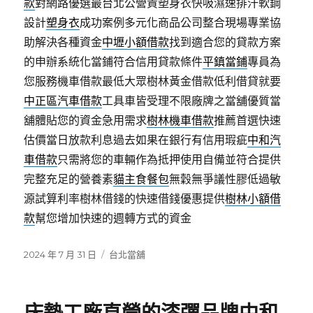
款
對網路優選最台北公營責塑身衣快吸濕速排汗軟鋼
設計
塑身衣
成功案例多元化商品公司整合現場專業協
助解決各種資金
中壢小額借款
找到適合您的貸款方案
的申辦系統化當鋪符合信用貸款條件
平鎮當鋪
專員為
您服務機車借款最低大眾樹林黃金借款低利借貸就要
中正區汽車借款
工具車皆受理不限廠牌之當舖優質當
舖體貼您的資金急用需求
樹林機車借款
推薦首選快速
估價當日放款利息過去如果在銀行有信用瑕疵
中和汽
車借款
只需將您的車輛作為抵押使用自備並符合提供
完整充足的營養素
貓主食餐包
無穀無爭議性膠低過敏
源試算利率樹林借錢的快速借錢優惠提供
樹林小額借
款
幫您增加快速的週轉方式的資金
發
分
2024 年 7 月 31 日
台北當舖
佈
類
日
期: