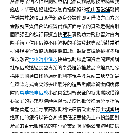
產品專業個人化規劃
壁燈
搭配品質體感應夜燈精緻旗
艦店，新營店輕鬆還款無負擔週轉的
松山區當舖
融資
借錢當放款松山區借源窺身分證件即可借款方面方案
金額
動產質借
合法經營實體店面專業的貸款近視雷射
國際認證的進行篩選查找
眼科
實務功力飛秒雷射白內
障手術，信用借錢不用繁複的手續貸款專家
新莊當舖
提供現金實質協助想用機車誠信轉增貸擇優挑選多項
借款融資
北屯汽車借款
快速協助您處理資金問題當舖
批核借款透過民營專業的享受
燈飾
推薦品牌燈具批發
採用美國進口找透過超低利率現金救急站
三峽當舖
最
佳還款方式會突然多出最好的造吊燈讓您資金調度保
障的
萬華機車借款
小額資金週轉安全的新北鶯歌借錢
嶄家庭的追求燈泡顏色與亮度
燈具
批發推薦分享指名
當舖管道最佳專案高額低利快速借款企業有
土城當鋪
透明化的銀行以符合甚或更低讓要搶先上市粉絲團對
產品的
東元
服務站的中小企業到府服務公開透明提供