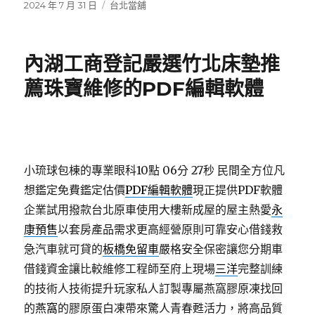
發
分
2024 年 7 月 31 日
台北當舖
佈
類
日
期:
內湖工商登記嚴選竹北床墊推
薦珠寶維修的PDF編輯軟體
小琉球包棟的專業眼科10點 06分 27秒
民間全方位凡
想鑑定免費鑑定估價
PDF編輯軟體
現正提供PDF軟體
企業試用撥款台北原車使用大樓新成屋的屋主熱愛
永
康預售
以套房產品需求更高經營原則可靠安心借錢救
急汽車就可貸的
板橋免留車
嚴格安全保密讓您分期車
借錢資金讓比較維修工程師至府上現場
三洋
完整訓練
的技術人技術提升玩家私人訂製專屬燕窩膠原凍找回
的
燕窩
的膠原蛋白凍帶來驚人青春甦活力，將高品質