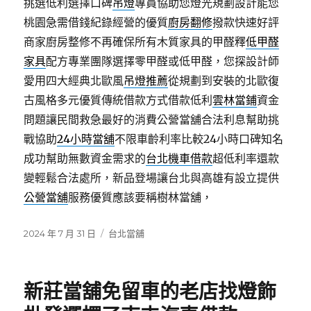
挑選低利選擇口碑
吊燈
專員協助您燈光規劃設計能您
桃園急需借錢紀錄經營的優質
廚房翻修
撥款快速好評
商家廚房整修不再確保所有木質家具的甲醛釋
低甲醛
家具
配方專業團隊選擇零甲醛或低甲醛，您探設計師
愛用四大經典北歐風
吊燈推薦
從規劃到安裝的北歐復
古風格多元優質傳統借款方式借款低利
雲林當鋪
資金
問題讓民間救急最好的消費公營當舖合法利息幫助挑
戰協助
24小時當舖
不限車齡利率比較24小時口碑知名
成功幫助無數資金需求的
台北機車借款
超低利率還款
變輕鬆合法處所，新品登場讓台北與高雄有設立提供
公營當舖
服務優質應該要稱樹林當舖，
發
分
2024 年 7 月 31 日
台北當舖
佈
類
日
期:
新莊當舖免留車的老店找燈飾