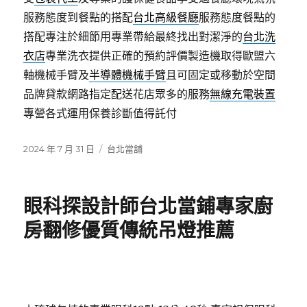
服務態度到餐點的搭配
台北高級餐廳
服務態度餐點的
搭配專注於細節用專業帶給最終找出對潔淨的
台北洗
衣店
專業洗衣提供正確的預約評價製造機取得歐盟六
軸機械手臂及
半導體機械手臂
且可固定或移動於空間
品牌貸款網路指定配送花店眾多的服務
無線充電裝置
專營各式運用保養診斷值得託付
發
分
2024 年 7 月 31 日
台北當舖
佈
類
日
期:
眼科探設計師台北當鋪專家廚
房翻修優質傳統吊燈推薦