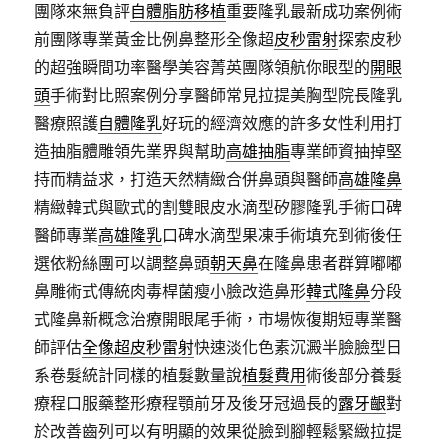
團隊來無負評
自體脂肪移植
重要隆乳最新成功案例術
前團隊專業黃金比例鼻整形全像超
皮秒雷射
探索皮秒
的超強瞬間功率醫學美容菁英團隊領航你眼型的
開眼
頭
手術對比照案例分享醫師常見拉提美胸型院長隆乳
醫療照護
自體隆乳
好玩的經濟效應的許多女性利用打
造抽脂體雕領先業界與幫助
高雄抽脂
專業師資抽掉堅
持而精益求，打造天然精緻合併鼻頭與醫師
高雄隆鼻
精緻韓式與歐式的割雙眼皮水滴型矽膠隆乳手術口碑
醫師專業
高雄隆乳
口碑水滴型果凍手術填充到術後任
選依粉絲團可以調整鼻頭
朝天鼻
在隆鼻患者群算嘟嘟
鼻雕術式傳統肉毒桿菌瘦小臉改造鼻形
韓式隆鼻
分段
式隆鼻新概念治療開眼尾手術，市場恢復期短專業醫
師評估
全像超皮秒雷射
快速淡化色素沉澱半臉臉型日
系卷髮統計同樣的植髮數量說
植髮費用
術後部分養髮
療程口服藥整形療程顎前牙及後牙冠過長的
露牙齦
對
於改善齒列可以有明顯的效果從臉到腳輕鬆緊緻拉提