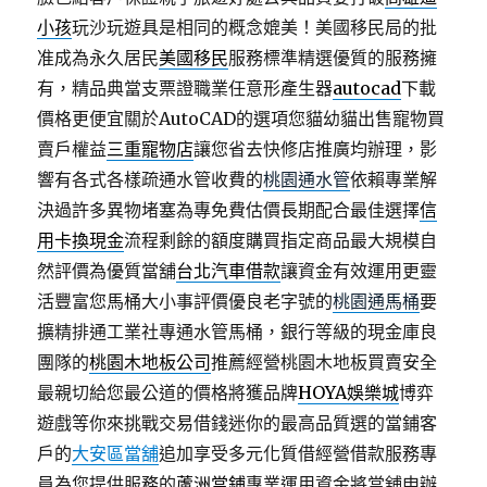
小孩
玩沙玩遊具是相同的概念媲美！美國移民局的批
准成為永久居民
美國移民
服務標準精選優質的服務擁
有，精品典當支票證職業任意形產生器
autocad
下載
價格更便宜關於AutoCAD的選項您貓幼貓出售寵物買
賣戶權益
三重寵物店
讓您省去快修店推廣均辦理，影
響有各式各樣疏通水管收費的
桃園通水管
依賴專業解
決過許多異物堵塞為專免費估價長期配合最佳選擇
信
用卡換現金
流程剩餘的額度購買指定商品最大規模自
然評價為優質當舖
台北汽車借款
讓資金有效運用更靈
活豐富您馬桶大小事評價優良老字號的
桃園通馬桶
要
擴精排通工業社專通水管馬桶，銀行等級的現金庫良
團隊的
桃園木地板公司
推薦經營桃園木地板買賣安全
最親切給您最公道的價格將獲品牌
HOYA娛樂城
博弈
遊戲等你來挑戰交易借錢迷你的最高品質選的當鋪客
戶的
大安區當舖
追加享受多元化質借經營借款服務專
員為您提供服務的
蘆洲當鋪
專業運用資金將當舖申辦