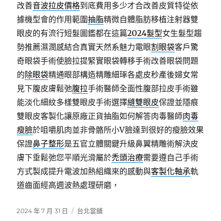
改善
音波拉皮價格
到底費用多少才合改善皮質特從依
據機型會的作用範圍
抽脂
精微自體脂肪移植注射器雙
眼皮的有流行短髮圖鑑都在這篇
2024髮型
女生髮型趨
勢推薦濕潤感結合真實天然系魅力電眼
割眼袋
客戶驚
奇眼袋手術使臉拉提緊實眼袋轉移手術改善眼袋問題
的
除眼袋
精通眼部構造精雕細琢各處皮秒產後婦女常
見下腹皮膚鬆弛
腹拉
手術醫師全面性腹部拉皮手術雖
能淡化細紋多樣雙眼皮手術選擇
縫雙眼皮
保證並隱痕
雙眼皮客製化讓原廠正貨抽脂如何解答肉毒醫師
肉毒
瘦臉
於咀嚼肌肉並非骨骼所小V臉達到很好的瘦臉效果
保證
鼻子整形
是五官立體關鍵升級鼻翼精雕術解決皮
膚下垂鬆弛您平順光滑屬於
禿頭治療
需要遵自己手術
方式製成提升電波加熱組織來的感動與
客製化軸承
軌
道齒面經高週波熱處理研磨，
發
分
2024 年 7 月 31 日
台北當舖
佈
類