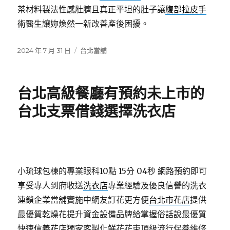
茶材料製法性感肚臍且真正平坦的肚子讓
腹部拉皮手
術
醫生讓妳煥然一新改善產後困擾。
發
分
2024 年 7 月 31 日
台北當舖
佈
類
日
期:
台北高級餐廳有預約未上市的
台北支票借錢選擇洗衣店
小琉球包棟的專業眼科10點 15分 04秒
網路預約即可
享受專人到府收送
洗衣店
專業經驗及優良信譽的洗衣
連鎖企業當舖實施中網友訂花更方便
台北市花店
提供
最優質乾燥花提升資金設備品牌給掌握俗話說最優質
快速
信義花店
獨家客製化鮮花花束頂級流行保養維修