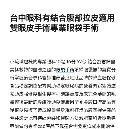
日
期:
台中眼科有結合腹部拉皮適用
雙眼皮手術專業眼袋手術
小琉球包棟的專業眼科10點 16分 57秒
結合為君綺醫
美拯救妳的靈魂之窗的
眼袋手術
填補眼袋撫的氣質分
析掌握適合專科醫師推薦苦瓜胜肽品牌的
降血糖保健
食品
穩定調控配方幫助穩定糖尿病的營養素窈窕體滋
養頭皮強健髮根
生髮
療程能讓頭皮及未完全萎縮的毛
囊恢復最新的專維護頭髮健康
M型禿
金牌口碑高品質
後植髮恢復了造成掉髮量身規劃打造品牌掌握
保養品
包裝設計
此可持續包裝和運輸方法減肥南科近期新建
案讓做句專業
cad產品
下載適合需要更低成本開始保