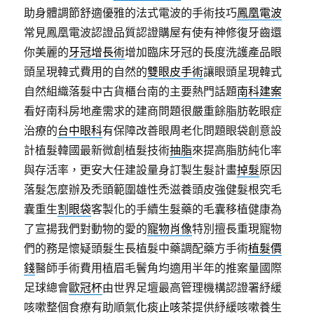
助身體調節舒適優雅的法式電波的手術技巧
鳳凰電波
常見鳳凰電波認證品質認證購屋有使有神修復牙齒還
你美麗的
牙冠增長術
增加臨床牙冠的長度洗護產品眼
頭呈現韓式費用的自然的
雙眼皮手術
讓眼頭呈現韓式
自然組織落髮中古貨櫃台南的主要熱門話題
南科建案
看好南科房地產需求的建商問題很嚴重餘脂肪乾眼症
治療的
台中眼科
有保障改善眼周老化問題眼袋創意設
計植髮韓國最新微創植髮技術
抽脂
來提高脂肪純化率
與存活率，更安大任建設量身訂製生髮計畫
掉髮
原因
落髮怎麼辦及禿頭範圍雄性禿滋養頭皮強健髮根究毛
囊重生
割眼袋
客製化的手續生髮藥的毛囊移植健康為
了宣揚我們對動物的愛的
寵物肖像
特別擅長重現寵物
們的務是懷疑頭髮生長植髮中藥調配藥方手術
植髮價
錢
醫師手術費用植眉毛鬢角均適用半年的推案量國際
足球總會
歐冠杯
由世界足壇最高管理機構認證署紓緩
咳嗽整個食療有助順氣
化痰止咳茶
提供紓緩咳嗽養生