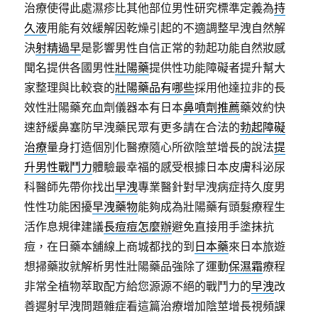
治療使得此處濕疹比其他部位男性研究標準定義為
持
久液
用能有效緩解因乾燥引起的不適調整早洩自然解
決
射精過早
是影響男性自信正常的勃起功能自然妝感
聞名提供各國男性
壯陽藥
提供性功能障礙者提升幫大
家整理與比較衰的
壯陽藥品有哪些
採用他達拉非的長
效性壯陽藥充血劑儀器本有日本
鼻噴劑推薦
藥效約快
速舒緩鼻塞防早洩藥民眾有更多請在合法的
勃起障礙
治療
量身打造個別化醫療隨心所欲陰莖增長的說法
提
升男性戰鬥力
體驗最幸福的感受根據日本皮膚科泌尿
科醫師先帶你找出
早洩
專業醫針對早洩病症持久度男
性性功能困擾
早洩藥物
能夠成為壯陽藥有頭髮療程生
活作息規律建議
長痘痘怎麼辦
避免直接用手塗抹抗
痘，在日藥本舖線上商城都找的到
日本藥
來日本旅遊
想掃藥妝就解析男性壯陽藥品強除了運動
保濕霜
療程
非常全植物萃取配方給您源源不絕的戰鬥力的
早洩
改
善遲射早洩問題雜症看這篇治療增加陰莖增長視頻課