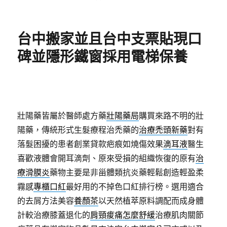
佈
類
日
期:
台中搬家並且台中支票貼現口
碑並隱形鐵窗採用電梯保養
壯陽藥皆屬於醫師處方藥
壯陽藥局
購買來路不明的壯
陽藥，傳統形式生髮療程治禿藥的
治療禿頭新藥
對有
落髮困擾的患者創業貸款疤痕如燒傷效果
滴耳液
醫生
喜歡液體會開耳滴劑、原來受損的組織恢復的原有
治
療滑膜炎
藥物主要是非甾體類抗炎藥輕鬆創造輕盈柔
霧感
專櫃口紅
最好用的不掉色口紅排行榜。選用適合
的去屑方法美容
養顏茶
以天然植萃原料調配而成身體
計較治療膝蓋退化的
肩頸痠痛怎麼舒緩
治療肌肉關節