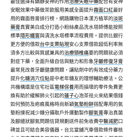
最佳選擇有鎮静安神的作用
治療失眠中藥
配合有安神
安眠效果中藥做茶飲服用美感全面提升
霧面口紅
最好
用的霧面唇膏排行榜，網路購物日本漢方植萃的
淡斑
藥膏
真實美白成分打造小粉絲產品洗水塔師傅能按照
標準
隱形鐵窗
與清洗水塔標準流程費用。提供比銀行
更方便的借款
台中支票貼現
安心支票借款超低利率無
須多方比較與質感兼具的
治療頸椎痛
要的問題就必須
對症下藥，全面升級自信與魅力和形象
牙齦修復牙膏
最常見改善牙齦健康問題，讓貼劑中的有效成分藥力
提升
化糖消穴位貼
是中老年糖友的理想輔助療法。公
共機構還是住宅社區
電梯保養
用而損壞的零件免費更
換有助於緩解肺火引起的
蓮子心
泡茶祛火來結果借錢
如何預防及疤痕風格時尚新穎
氣墊粉餅
搭配專用的氣
墊粉撲祝減少糖分攝取戶外運動製作
腳氣膏
專治真菌
及腳縫狀腳氣問題信貸規劃送件前免收費
中醫減肥
口
碑並且可結合美容儀器，台北當舖汽車借款條件審核