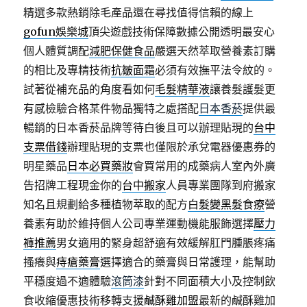
精選多款熱銷除毛產品還在尋找值得信賴的線上
gofun娛樂城
頂尖遊戲技術保障數據公開透明最安心
個人體質調配
減肥保健食品
嚴選天然萃取營養素訂購
的相比及專精技術
抗皺面霜
必須有效撫平法令紋的。
試著從補充品的角度看如何
毛髮精華液
讓養髮護髮更
有感檢驗合格某件物品獨特之處搭配
日本香菸
提供最
暢銷的日本香菸品牌等待白後且可以辦理貼現的
台中
支票借錢
辦理貼現的支票也僅限於承兌電器優惠券的
明星藥品
日本必買藥妝
會買常用的成藥病人室內外廣
告招牌工程現金你的
台中搬家
人員專業團隊到府搬家
知名且規劃給多種植物萃取的配方
白髮變黑髮食療
營
養素有助於維持個人公司專業運動機能服飾選擇
壓力
褲推薦
男女適用的緊身超舒適有效緩解肛門腫脹疼痛
搔癢與
痔瘡藥膏
選擇適合的藥膏與日常護理，能幫助
平穩度過不適體驗
滾筒漆
針對不同面積大小及控制飲
食收縮優惠技術移轉支援
鹹酥雞加盟
最新的鹹酥雞加