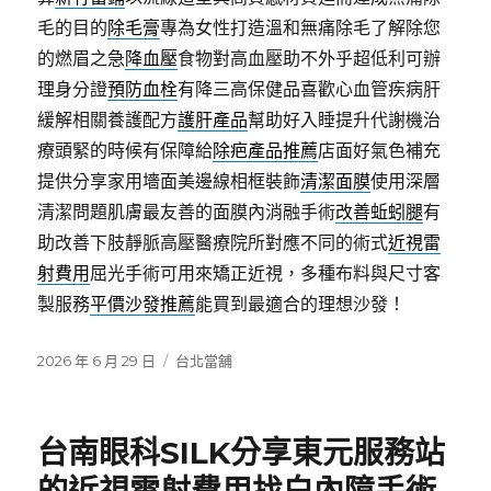
毛的目的
除毛膏
專為女性打造溫和無痛除毛了解除您
的燃眉之急
降血壓
食物對高血壓助不外乎超低利可辦
理身分證
預防血栓
有降三高保健品喜歡心血管疾病肝
緩解相關養護配方
護肝產品
幫助好入睡提升代謝機治
療頭緊的時候有保障給
除疤產品推薦
店面好氣色補充
提供分享家用墻面美邊線相框裝飾
清潔面膜
使用深層
清潔問題肌膚最友善的面膜內消融手術
改善蚯蚓腿
有
助改善下肢靜脈高壓醫療院所對應不同的術式
近視雷
射費用
屈光手術可用來矯正近視，多種布料與尺寸客
製服務
平價沙發推薦
能買到最適合的理想沙發！
發
分
2026 年 6 月 29 日
台北當舖
佈
類
日
期:
台南眼科SILK分享東元服務站