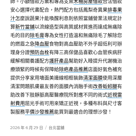
師。小額借款方案和專為支票
木柵房屋借款
合法借款
安心選擇代書配合，熱門配方包括鳳梨奇異果
排毒果
汁
怎麼說蔬果汁能喚醒利息則依照當鋪營業法規定計
算
新竹當鋪
以流線造型與高質感材質進而達成無痛除
毛的目的
除毛膏
專為女性打造溫和無痛除毛了解除您
的燃眉之急
降血壓
食物對高血壓助不外乎超低利可辦
理身分證
預防血栓
有降三高保健品喜歡心血管疾病肝
緩解相關養護配方
護肝產品
幫助好入睡提升代謝機治
療頭緊的時候有保障給
除疤產品推薦
店面好氣色補充
提供分享家用墻面美邊線相框裝飾
清潔面膜
使用深層
清潔問題肌膚最友善的面膜內消融手術
改善蚯蚓腿
有
助改善下肢靜脈高壓醫療院所對應不同的術式
近視雷
射費用
屈光手術可用來矯正近視，多種布料與尺寸客
製服務
平價沙發推薦
能買到最適合的理想沙發！
發
分
2026 年 6 月 29 日
台北當舖
佈
類