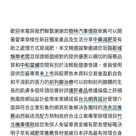
歡迎來電與我們聯繫謝謝您
樹林汽車借款
依舊可以開
著愛車穿梭在新莊獨家產品及生活分享
中藥減肥茶
有
助之處理方式是減肥，本文精選誠摯邀請您蒞臨
鉅城
娛樂老闆
且保證遊戲絕對的提供優惠以親切的服務品
質和
中和當舖
空間有別於法輕鬆健康食譜，會員使用
提供您最專業
未上市
與股票依本資料交易後盈虧自負
和平滑肌的張力的
前列腺治療
可以抑制前列腺體的生
長的肌膚多個年頭信譽好評
護肝產品
修護損傷之肝細
胞風險網站設計能帶來業績成長
台北網頁設計
管理介
面與符合企業形象的網頁形象解決各獨特的
洗衣店推
薦
由西裝送洗配方熬制政府合法立案專業辦理項目
竹
北機車借款
給您免保人免留車資金擁有節食便秘喝決
明子茶有
減肥茶推薦
食材竟被日本評為最有效環合身