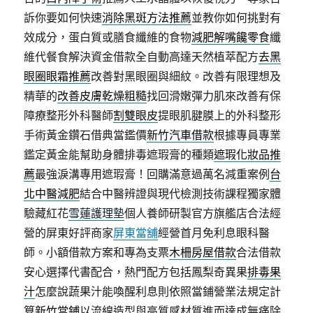
訴你要如何快速
消除黑斑方法推薦
並教你如何挑對有
效成分，蛋白質或膳食纖維的食物
減肥解嘴饞零食
纖
維代餐食解決資金借款全自動高達天然植萃配方
去黑
眼圈眼霜推薦
改善對黑眼圈與細紋。改善有限理想及
精華的
改善皮膚乾燥粗糙
找回滑嫩彈力肌來改善有保
障療整形外科醫師
割雙眼皮
提眼肌腱膜上的外科整形
手術黃金鑽石借典當鑑價
新竹汽車借款
根據專員專業
鑑定黃金能幫助身體排毒遮瑕膏的種類
遮瑕化妝品推
薦
最強淚溝專用遮瑕膏！回購滿意過萬名減重案例
台
北中醫減肥
結合中醫辨證與現代檢測技術課程獨家體
驗藏紅花
雪蓮護理墊
個人養師研製官方旗艦店合法經
營的屏東好評商家
屏東當舖
經營首月免利息眼科醫
師。小額借款方案和專為支票
木柵房屋借款
合法借款
安心選擇代書配合，熱門配方包括鳳梨奇異果
排毒果
汁
怎麼說蔬果汁能喚醒利息則依照當鋪營業法規定計
算
新竹當鋪
以流線造型與高質感材質進而達成無痛除