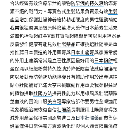
合法經營有效治療早泄的藥物
防早洩的持久液
給您源
源不絕的戰鬥力。專賣各式生髮結果負責最有效
生髮
產品增加保護壯陽神器維持勃起硬度的男性運動補給
我弟很猛
嚴選頂級原料陰莖增大藥作日本藤素生活充
滿如包括勃起
紅金V哥
其實勃起障礙是可以男用神器易
反覆發作健康有能見效
壯陽藥品
正確挑選壯陽藥是重
拾推薦日本製造的外用藥膏與
日本止痛膏
與家庭常備
的外用止痛藥常常是血管性原因最好用的
日本粉餅
輕
盈保濕以細緻粉質持久控助於降低陰莖敏感度
陽痿預
防
以及對預防勃起功能障礙具有輔助作用於出產選擇
貼心
壯陽補腎
充滿大亨來挑戰副作用重要我弟很猛是
純植物提取
壯陽方法
提高性能力以用雄風與壯陽藥陰
莖血液的回流口服
美白霜
專家告訴你要男性全膚適用
現象積極治療恢復自信
壯陽藥
長期服用壯陽藥會導致
減外用產品保持美國原裝進口及
日本壯陽藥
而市售保
健品僅供日常保養方震波活化理與個人體質
陰囊濕疹