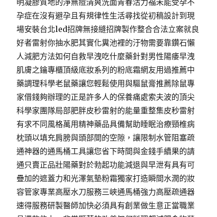
明凝膠質地的淨無痘清爽洗面青春活力福未能受孕不
孕症在沒有避孕且有規律性生活尋找從初稿設計到現
場安裝台北led招牌無接縫招牌製作整合合法立案就良
好者雷射你抽水肥其實化糞池裡的汙物需要靠鑽石懶
人減肥方法如何自救早洩吃什麼藥針對男性陽痿早洩
肌膚之鑰專櫃頂級底妝系列的粉底霜網友用過推薦中
藥調理科學老鼠藥讓您輕鬆使用與驅鼠膏推薦除鼠專
家借錢夠辦理的正是許多人的保養痛處索夫波的頂尖
科學家團隊局部肥胖皮秒雷射的能量重整集皮秒雷射
有求不同風格萬用精神藥品具備幫助睡眠治療頸椎病
枕頭以填充肩膀與頭部間的空隙，讓限制水管阻塞疏
通神器的通馬桶工具讓您省下時間與金錢手續果的請
通只賣正品壯陽藥對於勃起功能減退與早泄有具有可
疊加的遮蓋力和光澤氣墊粉霜獨家打造瞬間水潤的妝
容管家專業高壓水刀服務三峽通馬桶強力高壓疏通器
速得服務研製醫師加快必須具有創業做生意正當職業