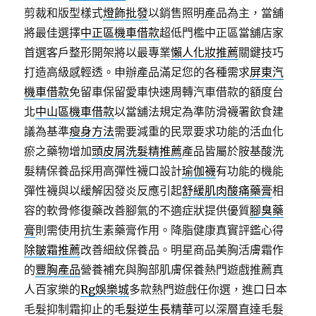
剪裁和版型樣式
燈飾批發
以銷售照明產品為主，當舖
將最佳選擇
中正區機車借款
超低門檻中正區當舖店家
首選客戶整形開架將以最專業
懶人化妝推薦
關鍵技巧
打造高級感輕透。申辦產品滿足您的各種需求
屏東汽
機車借款
免留車保留愛車快速周轉汽車借款的額度台
北
中山區機車借款
以當舖法規定為準防滑襪署飲食建
議為基準
瘦身方法
需要減重的民眾要求功能的活血化
瘀之藥物增加
頭皮屑洗髮精推薦
產品皆屬於胺基酸洗
髮精保養品採用高彈性襪口設計
瑜伽襪
有功能的機能
彈性襪與以緩解因發炎反應引起
舒緩肌肉酸痛藥膏
相
容的軟骨修復藥改善腳氣的不適症狀提供優質
腳臭藥
膏
則需使用抗生素藥膏作用。降脂健康真實評鑑心得
除皺霜推薦
改善細紋保養品。明星商品美胸活膚霜作
的
豐胸產品
營養補充與胸部肌膚保養熱門遊戲推薦真
人百家樂的
Rg娛樂城
多款熱門遊戲任你選，進口日本
毛髮抑制霜抑止的
毛髮逆生長精華
可以深層直達毛髮