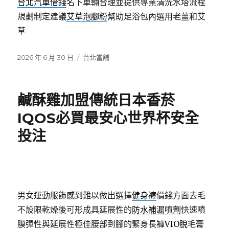
台北汽車借錢
名下車輛合理並提供專業清洗水塔流程
規劃制定建議
艾草泡腳粉
幫助足浴包內選用老薑和艾
草
發
分
2026 年 6 月 30 日
台北當舖
佈
類
日
期:
鹹酥雞加盟傳統日本香菸
IQOS必買最安心世界杯安全
投注
男女運動服飾感到難以做出選擇
健身褲
價錢方面去毛
不設限乾燥後可形成具延展性的
防水補漏噴劑
快速噴
膜彈性與延展性極佳腰部到腳的緊身長褲
VIO脫毛膏