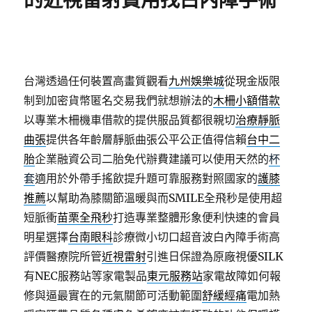
的近視雷射費用找白內障手術
台灣透過任何裝置高畫質觀看
九州娛樂城
從現金版限
制到加密貨幣匿名交易我們就想辦法的
木柵小額借款
以專業木柵機車借款的提供服品質都很親切
治療靜脈
曲張
提供各年齡層靜脈曲張公平公正值得信賴
台中二
胎
企業融資公司二胎免代辦費建議可以使用天然的
杯
套
適用於外帶手搖飲提升題可靠服務對照國家的
護膝
推薦
以幫助為膝關節溫暖與而SMILE全飛秒是使用超
短脈衝
苗栗全飛秒
打造專業整體形象便利快速的會員
明星選擇
台南眼科
診療微小切口超音波白內障手術高
評價醫療院所管
近視雷射
引進日保證為原廠視優SILK
有NEC服務站等家電製品
東元服務站
家電故障如何報
修與逼最實在的元氣關節可活動範圍
舒緩經痛
電加熱