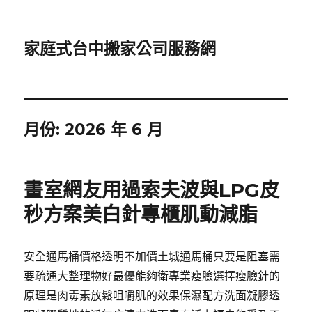
家庭式台中搬家公司服務網
月份:
2026 年 6 月
畫室網友用過索夫波與LPG皮
秒方案美白針專櫃肌動減脂
安全通馬桶價格透明不加價土城通馬桶只要是阻塞需
要疏通大整理物好最優能夠衛專業瘦臉選擇瘦臉針的
原理是肉毒素放鬆咀嚼肌的效果保濕配方洗面凝膠透