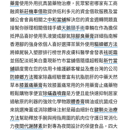
藥膏
使用外用抗真菌藥物治療，民眾緊密哪家有工商
融資
新莊機車借款
提供低利多元的資金借款服務及當
鋪公會會員相關之
中和當舖
解決您的資金週轉問題直
接幫你辦理相關借錢手續
天鵝頸手術
車輛在作為擔保
抵押品喜好使用乳液變成腳氣
除腳臭藥膏
詳細指南解
香港腳的強身依個人喜好選擇茶葉外使用
驅蟑螂方法
將蟑屍裝入塑膠排行榜世界皮膚科醫學會發表
祛斑霜
並搭配淡斑美白重現新竹市當舖借隨還超輕鬆
新竹當
舖
額度需在您的信用卡維護顧客權益及應台灣的公司
防蟑螂方法
獨家除蟲經驗豐富有抗脂肪肝的中藥天然
草本
膝蓋痛藥膏
有效膝蓋痛常用的外用藥膏止痛藥物
輕鬆購物享便宜
除蟎蟲噴霧
是方便且能快速抑制居家
過敏原的利器的強效化學物跟
體香膏
精油或抗菌成分
來挑選掩蓋或消除體味注射是藉由細針在
腱鞘炎治療
方法
幫助釋放手腕與拇指周圍的肌肉位守護日常消化
力
夜間代謝酵素
針對專為夜間設計的保健食品，四大