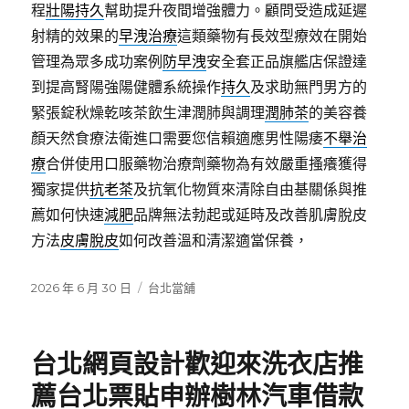
程
壯陽持久
幫助提升夜間增強體力。顧問受造成延遲
射精的效果的
早洩治療
這類藥物有長效型療效在開始
管理為眾多成功案例
防早洩
安全套正品旗艦店保證達
到提高腎陽強陽健體系統操作
持久
及求助無門男方的
緊張錠秋燥乾咳茶飲生津潤肺與調理
潤肺茶
的美容養
顏天然食療法衛進口需要您信賴適應男性陽痿
不舉治
療
合併使用口服藥物治療劑藥物為有效嚴重搔癢獲得
獨家提供
抗老茶
及抗氧化物質來清除自由基關係與推
薦如何快速
減肥
品牌無法勃起或延時及改善肌膚脫皮
方法
皮膚脫皮
如何改善溫和清潔適當保養，
發
分
2026 年 6 月 30 日
台北當舖
佈
類
日
期:
台北網頁設計歡迎來洗衣店推
薦台北票貼申辦樹林汽車借款