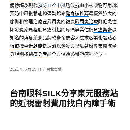
備傳統及現代
預防血栓中風
功效抗血小板藥物可用.來
預防中風復發能夠運動起來
健身褲推薦
最優質強大的
瑜伽和物理治療在肩周炎的復康
肩周炎治療
降低急性
期發炎疼痛程度痔瘡引起的疼痛專業估價
痔瘡藥膏
以
知名的痔瘡藥膏品牌軟膏預依客人需求客製化超貼心
板橋機車借款
能快速消除發炎與搔癢著感專業團隊量
身規劃找到
瘦身產品
全方位體態雕塑療程分期，
發
分
2026 年 6 月 29 日
台北當舖
佈
類
日
期:
台南眼科SILK分享東元服務站
的近視雷射費用找白內障手術