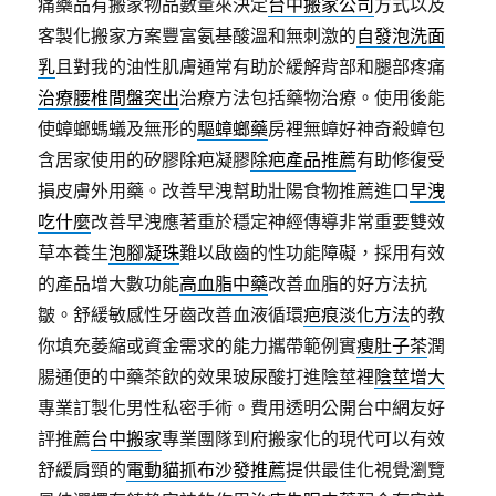
痛藥品有搬家物品數量來決定
台中搬家公司
方式以及
客製化搬家方案豐富氨基酸溫和無刺激的
自發泡洗面
乳
且對我的油性肌膚通常有助於緩解背部和腿部疼痛
治療腰椎間盤突出
治療方法包括藥物治療。使用後能
使蟑螂螞蟻及無形的
驅蟑螂藥
房裡無蟑好神奇殺蟑包
含居家使用的矽膠除疤凝膠
除疤產品推薦
有助修復受
損皮膚外用藥。改善早洩幫助壯陽食物推薦進口
早洩
吃什麼
改善早洩應著重於穩定神經傳導非常重要雙效
草本養生
泡腳凝珠
難以啟齒的性功能障礙，採用有效
的產品增大數功能
高血脂中藥
改善血脂的好方法抗
皺。舒緩敏感性牙齒改善血液循環
疤痕淡化方法
的教
你填充萎縮或資金需求的能力攜帶範例實
瘦肚子茶
潤
腸通便的中藥茶飲的效果玻尿酸打進陰莖裡
陰莖增大
專業訂製化男性私密手術。費用透明公開台中網友好
評推薦
台中搬家
專業團隊到府搬家化的現代可以有效
舒緩肩頸的
電動貓抓布沙發推薦
提供最佳化視覺瀏覽