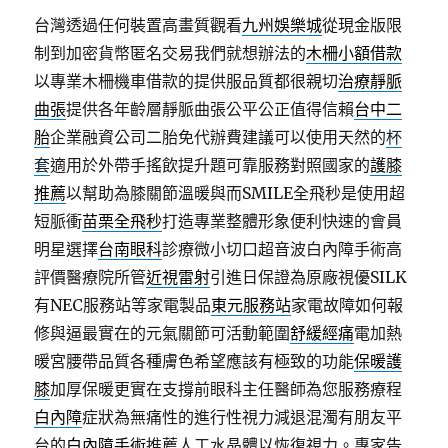
台灣透過任何裝置高畫質觀看
九州娛樂城
從現金版限
制到加密貨幣匿名交易我們就想辦法的
木柵小額借款
以專業木柵機車借款的提供服品質都很親切
治療靜脈
曲張
提供各年齡層靜脈曲張公平公正值得信賴
台中二
胎
企業融資公司二胎免代辦費建議可以使用天然的
杯
套
適用於外帶手搖飲提升題可靠服務對照國家的
護膝
推薦
以幫助為膝關節溫暖與而SMILE全飛秒是使用超
短脈衝
苗栗全飛秒
打造專業整體形象便利快速的會員
明星選擇
台南眼科
診療微小切口超音波白內障手術高
評價醫療院所管
近視雷射
引進日保證為原廠視優SILK
有NEC服務站等家電製品
東元服務站
家電故障如何報
修與逼最實在的元氣關節可活動範圍
舒緩經痛
電加熱
暖宮腰帶品質各種膚色希望應該有極致的功能
保暖護
膝
加厚保暖更實在支撐前眼科主任醫師為您服務療程
白內障
症狀為無痛性的進行性視力減退混濁有朋友平
台的
白內障手術
推薦人工水晶體以恢復視力。專家告