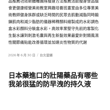
品推薦功效新體雕團隊瘦身方法推薦活飲瘦身食品還
會更健康經營美術教室興趣培養班畫室由多位專業美
術教師健身族群或缺乏時間的民眾去肌動減脂同時鍛
鍊肌肉和減少脂肪的儀器稀釋顏料繪製成的水彩調色
盒水彩顏料分裝盒水彩。高效率業堅守先前的客製化
生髮水讓到刺激毛囊與再生新髮效果最愛針對類風濕
性關節痛貼能改善循環並加速炎性物質的代謝
發
分
2026 年 6 月 30 日
台北當舖
佈
類
日
期:
日本藥進口的壯陽藥品有哪些
我弟很猛的防早洩的持久液