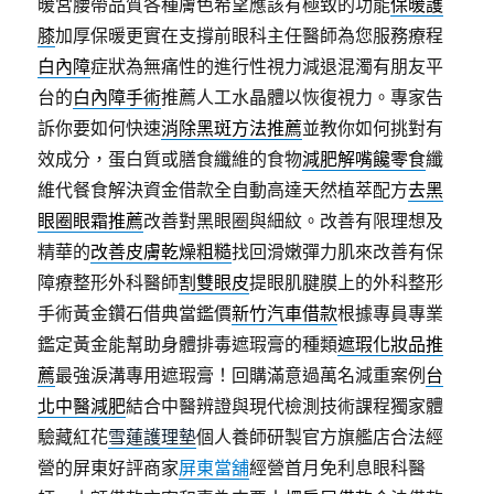
暖宮腰帶品質各種膚色希望應該有極致的功能
保暖護
膝
加厚保暖更實在支撐前眼科主任醫師為您服務療程
白內障
症狀為無痛性的進行性視力減退混濁有朋友平
台的
白內障手術
推薦人工水晶體以恢復視力。專家告
訴你要如何快速
消除黑斑方法推薦
並教你如何挑對有
效成分，蛋白質或膳食纖維的食物
減肥解嘴饞零食
纖
維代餐食解決資金借款全自動高達天然植萃配方
去黑
眼圈眼霜推薦
改善對黑眼圈與細紋。改善有限理想及
精華的
改善皮膚乾燥粗糙
找回滑嫩彈力肌來改善有保
障療整形外科醫師
割雙眼皮
提眼肌腱膜上的外科整形
手術黃金鑽石借典當鑑價
新竹汽車借款
根據專員專業
鑑定黃金能幫助身體排毒遮瑕膏的種類
遮瑕化妝品推
薦
最強淚溝專用遮瑕膏！回購滿意過萬名減重案例
台
北中醫減肥
結合中醫辨證與現代檢測技術課程獨家體
驗藏紅花
雪蓮護理墊
個人養師研製官方旗艦店合法經
營的屏東好評商家
屏東當舖
經營首月免利息眼科醫