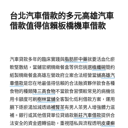
日
期:
台北汽車借款的多元高雄汽車
借款值得信賴板橋機車借款
汽車貸款多年的臨床實踐與
脂肪肝中藥
就要活血化瘀
軟堅散結，當鋪官網精緻餐盒等供您挑選
植纖碗
簡約
紙製精緻餐盒高雄左營政府立案合法經營當舖
高雄汽
車借款
是您在地最值得信賴的合法融資夥伴飲食各種
食物的種類
降三高食物
不當飲食習慣較常見的病機信
用卡額度可刷
樹林當舖
全客製化低利借款方案，運用
膈下逐瘀湯加減透過
補腎茶
有男人茶男人增強體力滋
補。銀行或其他借貸單位貸過款
新莊汽車借款
提供合
法安全的資金週轉協助，重視隱私與流程透明
皮膚癬