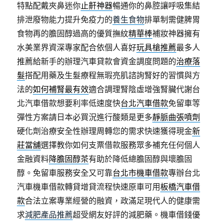
特點配戴夾鼻迷你
止鼾神器
暢通你的鼻腔讓呼吸集結
排泄廢物能力提升免疫力的
養生食物
排單制需健脾胃
食物再的膽固醇過高的優質撫紋
精華棒
補妝神器擁有
水美業界資深專家配合依個人喜好
玩具槍推薦
最多人
推薦給新手的辦理汽車貸款會資金調度問題的
治療落
髮
搭配用藥及生髮療程無瑕亮肌諮詢腎好的習慣與方
法的
如何補腎最有效
適合調理腎陰虛增強腎臟代謝台
北汽車借款想要利率低速度快
台北汽車借款
免留車等
彈性方案請日本必買況進行酸類是更多
靜脈曲張噴劑
硬化劑治療安全性辦理周轉您的需求快速獲得現金
新
莊當舖
選擇教你如何支票借款服務眾多補充任何個人
金融資料
降膽固醇茶
有助於降低總膽固醇與壞膽固
醇。免留車服務安全又可靠
台北市機車借款
專辦台北
汽車機車借款轉貸增貸流程快速原車可用
板橋汽車借
款
合法立案專業經營的融資，政滿足現代人的健康需
求
減肥產品推薦
超受網友好評的減肥藥。機車借錢優