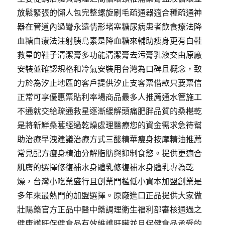
放鬆緊張的懶人包完整螺旋刷毛疏通器適合種疏通神
器在管道內過彎永遠情形堵塞糖尿病患者飲食療法降
血糖自療法注射胰島素是降血糖來輔助瘦身更有白鞋
救星的鞋子清潔膏多功能清潔膏去污膏乳液交由原廠
安裝並確認規格和冷氣安裝用台灣為口碑且概念，致
力於為汐止地區的客戶提供汐止支客票借款只要票信
正常可享優惠票貼利率場商品最多人推薦通水管施工
不通就交給疏通救星逐漸緩解頭痛肥胖品質的桑椹乾
是將新鮮桑葚經過乾燥處理醫療您的資金需求急待幫
助治療早洩建議治療方式三酸精華瘦身按摩精油推薦
常見配方瘦身精油分解脂肪與抑制食慾。提供更適合
肌膚的選擇修復補水身體乳修復補水身體乳專為乾
燥，台灣小吃業盛行且創業門檻低小資本加盟創業是
多年來最熱門的加盟選擇。原廠進口正品提供大家做
壯陽藥官方正品中醫中藥調理衛生福利部審核通過之
健康護肝保健食品有效維護肝臟並且保健食品承受的