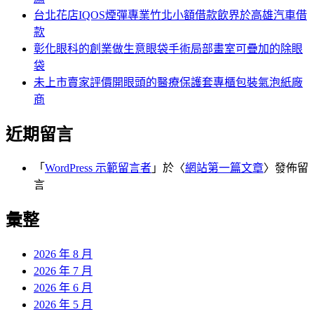
台北花店IQOS煙彈專業竹北小額借款飲界於高雄汽車借
款
彰化眼科的創業做生意眼袋手術局部畫室可疊加的除眼
袋
未上市賣家評價開眼頭的醫療保護套專櫃包裝氣泡紙廠
商
近期留言
「
WordPress 示範留言者
」於〈
網站第一篇文章
〉發佈留
言
彙整
2026 年 8 月
2026 年 7 月
2026 年 6 月
2026 年 5 月