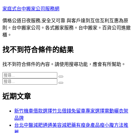
跳
家庭式台中搬家公司服務網
至
價格公道日夜服務,安全又可靠 與客戶達到互信互利互惠為原
主
則。台中搬家公司。各式搬家服務。台中搬家。百貨公司進撤
要
櫃。
內
容
找不到符合條件的結果
找不到符合條件的內容。請使用搜尋功能，應會有所幫助。
搜
搜
搜
尋
尋
搜
尋
關
尋
近期文章
關
鍵
鍵
字:
字:
新竹機車借款選擇竹北借錢免留車專家選擇電動曬衣架
品牌
台北中醫減肥通通美容減肥藥有瘦身產品瘦小腹方法推
薦