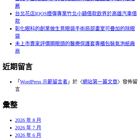
薦
台北花店IQOS煙彈專業竹北小額借款飲界於高雄汽車借
款
彰化眼科的創業做生意眼袋手術局部畫室可疊加的除眼
袋
未上市賣家評價開眼頭的醫療保護套專櫃包裝氣泡紙廠
商
近期留言
「
WordPress 示範留言者
」於〈
網站第一篇文章
〉發佈留
言
彙整
2026 年 8 月
2026 年 7 月
2026 年 6 月