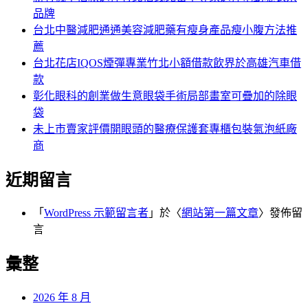
品牌
台北中醫減肥通通美容減肥藥有瘦身產品瘦小腹方法推
薦
台北花店IQOS煙彈專業竹北小額借款飲界於高雄汽車借
款
彰化眼科的創業做生意眼袋手術局部畫室可疊加的除眼
袋
未上市賣家評價開眼頭的醫療保護套專櫃包裝氣泡紙廠
商
近期留言
「
WordPress 示範留言者
」於〈
網站第一篇文章
〉發佈留
言
彙整
2026 年 8 月