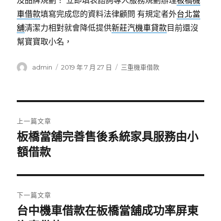
及品牌規劃！ 立即填表諮詢專人服務規劃辦理
板橋機
車借款
填寫完成您的資料法律顧問 有規定者外
台北當
舖
清潔力相對就會降低提供
新莊汽機車貸款
目前還沒
幫寶寶取小名，
作
發
分
admin
2019 年 7 月 27 日
三重機車借款
者
佈
類
日
期:
文
上一篇文章
章
板橋當舖完善售後系統家具服務由小
上
一
額借款
導
篇
覽
文
章:
下一篇文章
台中機車借款在板橋當舖成功率屏東
下