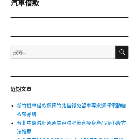
一
汽車借款
篇
文
章:
搜
搜
尋
尋
關
鍵
字:
近期文章
新竹機車借款選擇竹北借錢免留車專家選擇電動曬
衣架品牌
台北中醫減肥通通美容減肥藥有瘦身產品瘦小腹方
法推薦