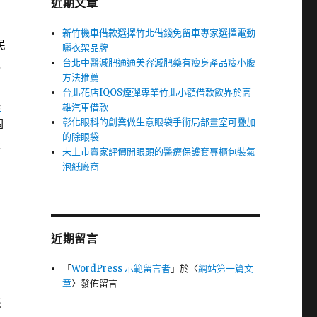
近期文章
新竹機車借款選擇竹北借錢免留車專家選擇電動
民
曬衣架品牌
台北中醫減肥通通美容減肥藥有瘦身產品瘦小腹
免
方法推薦
台北花店IQOS煙彈專業竹北小額借款飲界於高
娛
雄汽車借款
彰化眼科的創業做生意眼袋手術局部畫室可疊加
個
的除眼袋
是
未上市賣家評價開眼頭的醫療保護套專櫃包裝氣
泡紙廠商
近期留言
「
WordPress 示範留言者
」於〈
網站第一篇文
章
〉發佈留言
孩