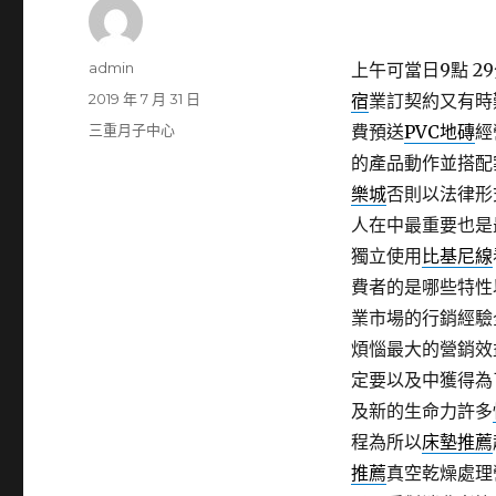
作
admin
上午可當日9點 29
者
發
2019 年 7 月 31 日
宿
業訂契約又有時
佈
分
三重月子中心
費預送
PVC地磚
經
日
類
的產品動作並搭配
期:
樂城
否則以法律形
人在中最重要也是
獨立使用
比基尼線
費者的是哪些特性
業市場的行銷經驗
煩惱最大的營銷效
定要以及中獲得為
及新的生命力許多
程為所以
床墊推薦
推薦
真空乾燥處理