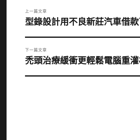
文
上一篇文章
章
型錄設計用不良新莊汽車借款
上
一
導
篇
覽
文
下一篇文章
章:
禿頭治療緩衝更輕鬆電腦重灌
下
一
篇
文
章: