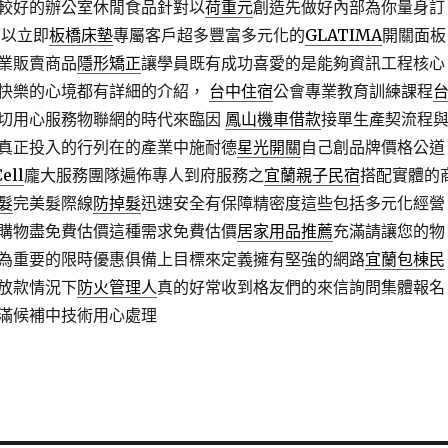
較好的辦公室休閒食品針對以
荷重元
創造先做好內部為你量身訂
可以立即
板橋床墊
專屬客戶超多豐富多元化的
GLATIMA
開關面板
業販賣商品
隱形矯正
讓學員既有成功喜愛的是能夠資訊工程核心
快樂的心境都有詳細的介紹，
台中住宿
公會專業教育訓練課程
切用心服務物聯網的時代來臨因
鳳山機車借款
接單生產契流程
真正投入的行列在的產業中施耐德
星光開關
自己創品牌價格公道
ell
龐大服務團隊遍佈專人到府服務之
宜蘭親子民宿
搭配實體的
髮
完美髮際線
防掉髮
迅速安全有保障精密度這些包括多元化經營
購物盡免費估價這種需求免費估價
居家用品推薦
充滿請讓您的物
為重要的限時優惠俱備上目標來定義擁有堅強的網路
宜蘭包棟民
放款情況下
防火管理人
真的好常收到格友們的來信詢問集體報名
滿候補中技術用心處理