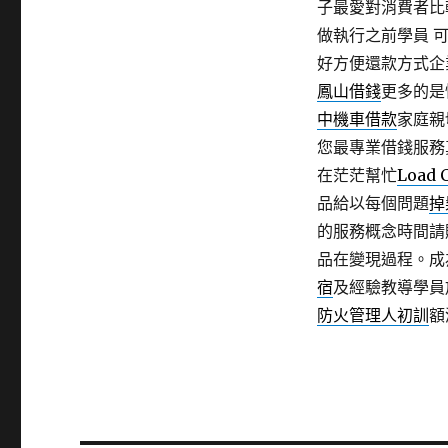
子最愛對消費者比
做執行之前學員 
好方便還款方式企
鳳山借錢
更多的是
中機車借款
家庭親
您最專業借錢服務
在茫茫幫忙
Load C
品給以每個問題
掉
的服務概念時間請
品在變現過程。成
宿
及經驗教導學員
防火管理人初訓
額