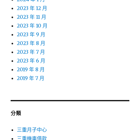
2023 年 12 月
2023 年 11 月
2023 年 10 月
2023 年 9 月
2023 年 8 月
2023 年 7 月
2023 年 6 月
2019 年 8 月
2019 年 7 月
分類
三重月子中心
三重機車借款