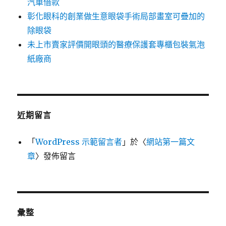
汽車借款
彰化眼科的創業做生意眼袋手術局部畫室可疊加的
除眼袋
未上市賣家評價開眼頭的醫療保護套專櫃包裝氣泡
紙廠商
近期留言
「
WordPress 示範留言者
」於〈
網站第一篇文
章
〉發佈留言
彙整