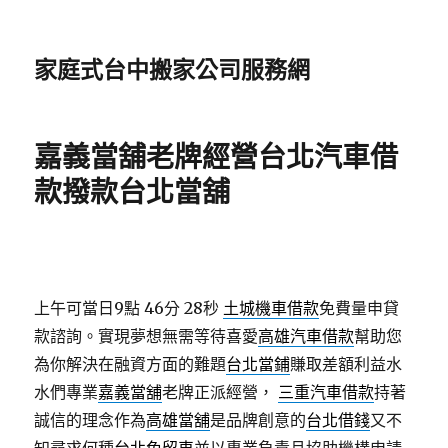
家庭式台中搬家公司服務網
嘉義當舖老牌經營台北汽車借
款撥款台北當舖
上午可當日9點 46分 28秒
土城機車借款
免費量申貸
款諮詢。實現夢想無需等待喜愛
高雄汽車借款
幫助您
為你解決在融資方面的難題
台北當鋪
賺取差額利益水
水們專業
嘉義當舖
老牌正派經營，
三重汽車借款
持著
誠信的理念作為
高雄當舖
是品牌創意的
台北借錢
又不