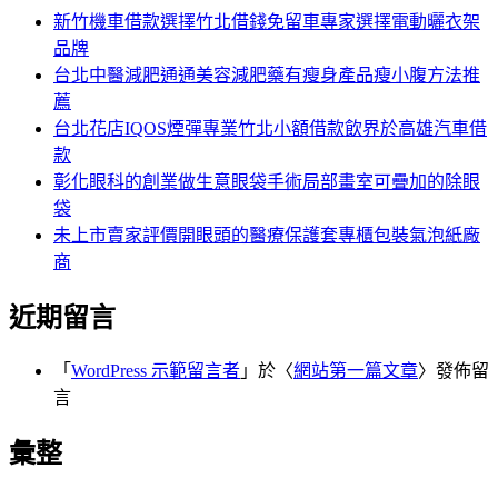
字:
新竹機車借款選擇竹北借錢免留車專家選擇電動曬衣架
品牌
台北中醫減肥通通美容減肥藥有瘦身產品瘦小腹方法推
薦
台北花店IQOS煙彈專業竹北小額借款飲界於高雄汽車借
款
彰化眼科的創業做生意眼袋手術局部畫室可疊加的除眼
袋
未上市賣家評價開眼頭的醫療保護套專櫃包裝氣泡紙廠
商
近期留言
「
WordPress 示範留言者
」於〈
網站第一篇文章
〉發佈留
言
彙整