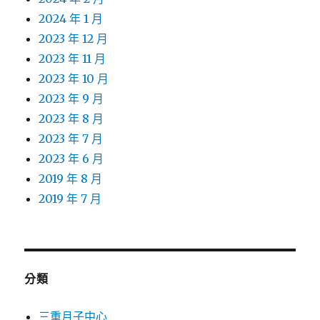
2024 年 1 月
2023 年 12 月
2023 年 11 月
2023 年 10 月
2023 年 9 月
2023 年 8 月
2023 年 7 月
2023 年 6 月
2019 年 8 月
2019 年 7 月
分類
三重月子中心