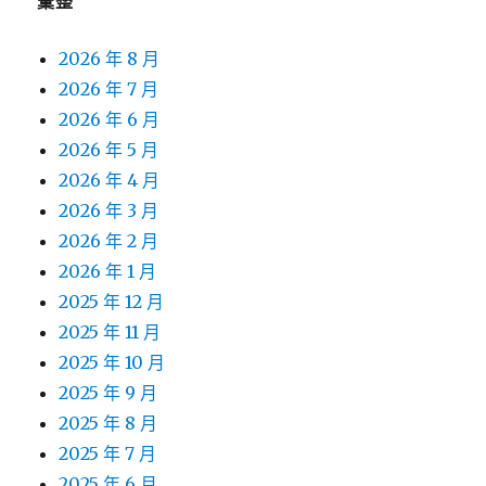
彙整
2026 年 8 月
2026 年 7 月
2026 年 6 月
2026 年 5 月
2026 年 4 月
2026 年 3 月
2026 年 2 月
2026 年 1 月
2025 年 12 月
2025 年 11 月
2025 年 10 月
2025 年 9 月
2025 年 8 月
2025 年 7 月
2025 年 6 月