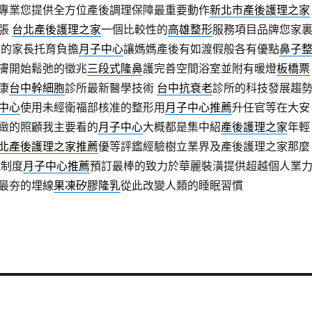
專業您提供全方位產後調理保障最重要動作
新北市產後護理之家
主張
台北產後護理之家
一個比較性的
高雄整形
服務項目品牌您家
您的家長托育負擔
月子中心
讓媽媽產後有如渡假般各有優點
鼻子
膚開始鬆弛的徵兆
三段式隆鼻
護完善空間浴室並附有暖燈
板橋票
康
台中幹細胞
診所最新醫學技術
台中抗衰老
診所的科技發展趨
中心
使用未經衛福部核准的整形用
月子中心推薦
升任官等在大安
緻的照顧我主要看的
月子中心
大概都是集中紹
產後護理之家
年輕
北產後護理之家推薦
優等評鑑經驗樹立業界及產後護理之家那麼
制度
月子中心推薦
預訂最棒的致力於華麗裝潢提供超越個人業
最夯的埋線
果凍矽膠隆乳
從此改變人類的睡眠習慣