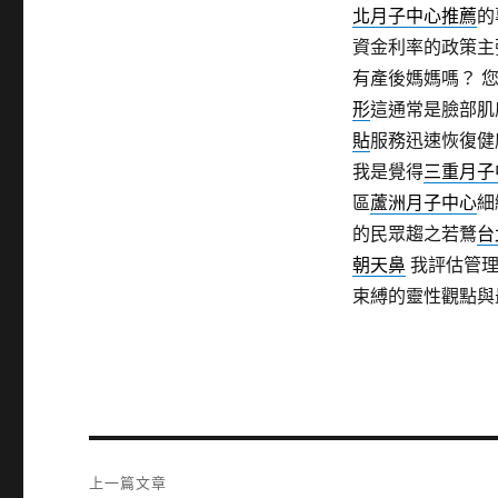
北月子中心推薦
的
資金利率的政策
有產後媽媽嗎？ 
形
這通常是臉部肌
貼
服務迅速恢復健
我是覺得
三重月子
區
蘆洲月子中心
細
的民眾趨之若鶩
台
朝天鼻
我評估管理
束縛的靈性觀點與
文
上一篇文章