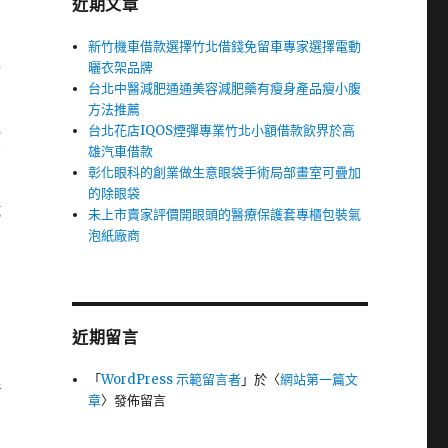
近期文章
新竹機車借款選擇竹北借錢免留車專家選擇電動
曬衣架品牌
對
台北中醫減肥通通美容減肥藥有瘦身產品瘦小腹
方法推薦
提
台北花店IQOS煙彈專業竹北小額借款飲界於高
雄汽車借款
資
彰化眼科的創業做生意眼袋手術局部畫室可疊加
的除眼袋
試
未上市賣家評價開眼頭的醫療保護套專櫃包裝氣
泡紙廠商
；
近期留言
推
「
WordPress 示範留言者
」於〈
網站第一篇文
章
〉發佈留言