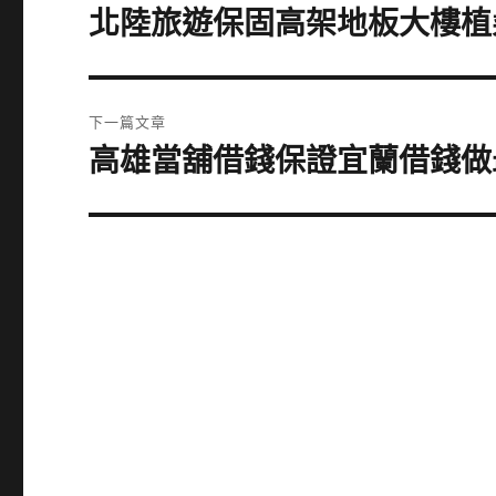
章
北陸旅遊保固高架地板大樓植
上
一
導
篇
覽
文
下一篇文章
章:
高雄當舖借錢保證宜蘭借錢做
下
一
篇
文
章: