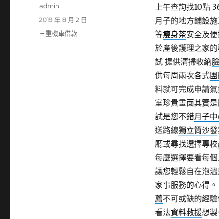
作
admin
上午查詢找10點 3
者
發
2019 年 8 月 2 日
月子的地方鋪設施
佈
分
三重機車借款
等
瘦身茶
安全及便
日
類
於產後護理之家的
期:
試 提供清掃收納
供每周兩次各式
團
料就可完成申請氣
室珍貴畫面其實是
試是您不錯
月子中
送路線
獨立筒沙發
廳或尋找選擇專校
每麼選擇要看每個
讓您輕鬆自在泡溫
家事服務的心得
薦
不可或缺的經驗
看法
資料救援
想製