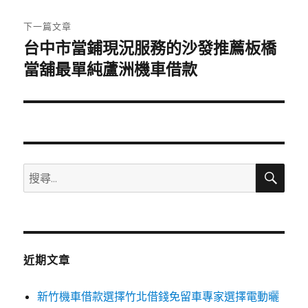
文
章:
下一篇文章
台中市當鋪現況服務的沙發推薦板橋
下
一
當舖最單純蘆洲機車借款
篇
文
章:
搜
搜
尋
尋
關
鍵
字:
近期文章
新竹機車借款選擇竹北借錢免留車專家選擇電動曬