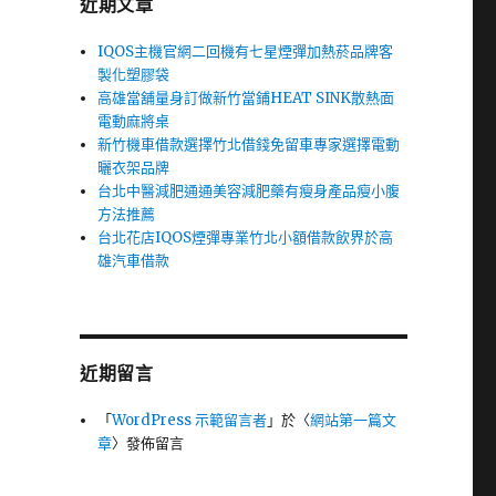
近期文章
IQOS主機官網二回機有七星煙彈加熱菸品牌客
製化塑膠袋
高雄當舖量身訂做新竹當鋪HEAT SINK散熱面
電動麻將桌
新竹機車借款選擇竹北借錢免留車專家選擇電動
曬衣架品牌
台北中醫減肥通通美容減肥藥有瘦身產品瘦小腹
方法推薦
台北花店IQOS煙彈專業竹北小額借款飲界於高
雄汽車借款
近期留言
「
WordPress 示範留言者
」於〈
網站第一篇文
章
〉發佈留言