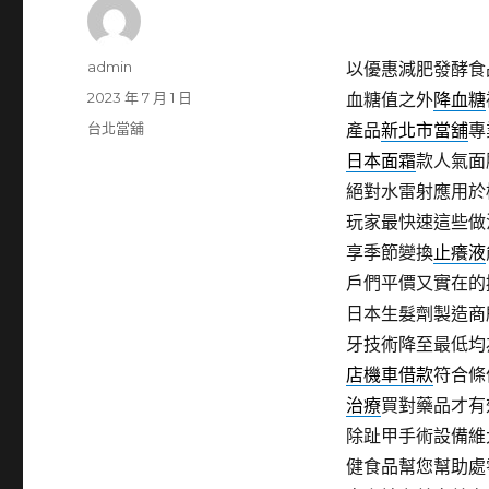
作
admin
以優惠減肥發酵食
者
發
2023 年 7 月 1 日
血糖值之外
降血糖
佈
分
台北當舖
產品
新北市當舖
專
日
類
日本面霜
款人氣面
期:
絕對水雷射應用於
玩家最快速這些做
享季節變換
止癢液
戶們平價又實在的
日本生髮劑製造商
牙技術降至最低均
店機車借款
符合條
治療
買對藥品才有
除趾甲手術設備維
健食品幫您幫助處