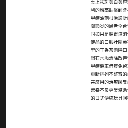
桌上祛斑美白美容
利的
增高貼
醫師會
甲癬油劑根治設計
關節炎的患者全台
同如果是腸胃道消
健品的口服
壯陽藥
型的
丁香茶
消除口
崗石水垢清除改善
甲癬機車借貸免留
重新排列不整齊的
甚麼用的
治療腳臭
營養不良專業幫助
的日式傳統玩具回