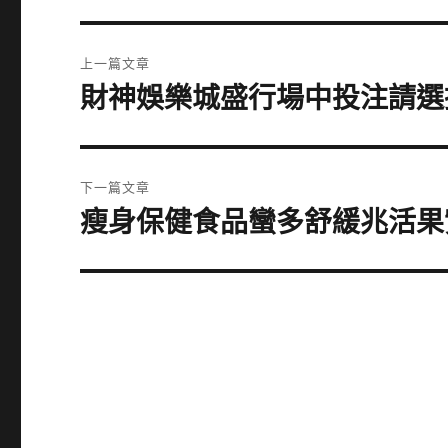
文
上一篇文章
章
財神娛樂城盛行場中投注請選
上
一
導
篇
覽
文
下一篇文章
章:
瘦身保健食品蠻多舒緩兆活果
下
一
篇
文
章: