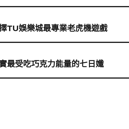
擇TU娛樂城最專業老虎機遊戲
實最受吃巧克力能量的七日孅