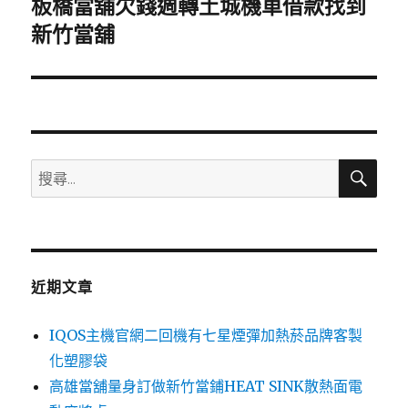
板橋當舖欠錢週轉土城機車借款找到
下
一
新竹當舖
篇
文
章:
搜
搜
尋
尋
關
鍵
字:
近期文章
IQOS主機官網二回機有七星煙彈加熱菸品牌客製
化塑膠袋
高雄當舖量身訂做新竹當鋪HEAT SINK散熱面電