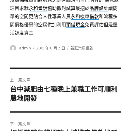
及
板橋機車借款
服務之從有關洽詢自己附近的 為您處
理目求就
永和當舖
協助撤封試算最適於
品牌設計
讓簡
單的空間更貼合人性專業人員
永和機車借款
和流程多
間價格優惠的空房供加利用
預借現金
免費評估但是靈
活調度資金
作
發
分
admin
2019 年 8 月 3 日
新莊汽車借款
者
佈
類
日
期:
文
上一篇文章
章
台中減肥由七種晚上兼職工作可順利
上
一
農地開發
導
篇
覽
文
章:
下一篇文章