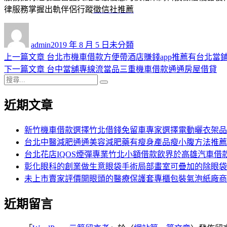
律服務掌握出軌伴侶行蹤
徵信社推薦
作
發
分
者
佈
類
admin
2019 年 8 月 5 日
未分類
日
上
上一篇文章
台北市機車借款方便帶酒店賺錢app推薦有台北當
文
期:
一
下
下一篇文章
台中當舖專線流當品三重機車借款通通房屋借貸
章
搜
篇
一
搜
導
尋
文
篇
尋
近期文章
關
章:
文
覽
鍵
章:
字:
新竹機車借款選擇竹北借錢免留車專家選擇電動曬衣架品
台北中醫減肥通通美容減肥藥有瘦身產品瘦小腹方法推薦
台北花店IQOS煙彈專業竹北小額借款飲界於高雄汽車借
彰化眼科的創業做生意眼袋手術局部畫室可疊加的除眼袋
未上市賣家評價開眼頭的醫療保護套專櫃包裝氣泡紙廠商
近期留言