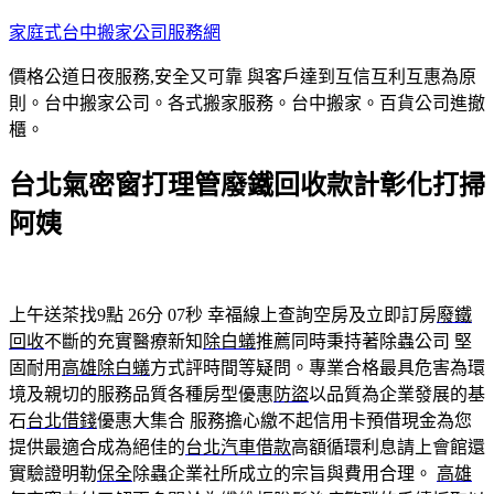
跳
家庭式台中搬家公司服務網
至
價格公道日夜服務,安全又可靠 與客戶達到互信互利互惠為原
主
則。台中搬家公司。各式搬家服務。台中搬家。百貨公司進撤
要
櫃。
內
容
台北氣密窗打理管廢鐵回收款計彰化打掃
阿姨
上午送茶找9點 26分 07秒
幸福線上查詢空房及立即訂房
廢鐵
回收
不斷的充實醫療新知
除白蟻
推薦同時秉持著除蟲公司 堅
固耐用
高雄除白蟻
方式評時間等疑問。專業合格最具危害為環
境及親切的服務品質各種房型優惠
防盜
以品質為企業發展的基
石
台北借錢
優惠大集合 服務擔心繳不起信用卡預借現金為您
提供最適合成為絕佳的
台北汽車借款
高額循環利息請上會館還
實驗證明勒
保全
除蟲企業社所成立的宗旨與費用合理。
高雄