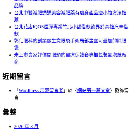
品牌
台北中醫減肥通通美容減肥藥有瘦身產品瘦小腹方法推
薦
台北花店IQOS煙彈專業竹北小額借款飲界於高雄汽車借
款
彰化眼科的創業做生意眼袋手術局部畫室可疊加的除眼
袋
未上市賣家評價開眼頭的醫療保護套專櫃包裝氣泡紙廠
商
近期留言
「
WordPress 示範留言者
」於〈
網站第一篇文章
〉發佈留
言
彙整
2026 年 8 月