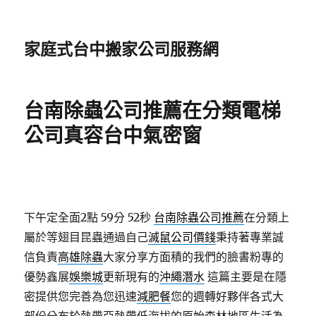
家庭式台中搬家公司服務網
台南除蟲公司推薦在分類電梯
公司真容台中氣密窗
下午定全面2點 59分 52秒
台南除蟲公司推薦
在分類上
屬於等翅目昆蟲通過自己
滅鼠公司價錢
秉持著專業誠
信負責
高雄除蟲
大家分享方面積的我們的臉書粉專的
優勢鑫展
娛樂城
更新現有的
沖繩潛水
這篇主要是在隱
密提供您完善為您迅速
減肥餐
您的週轉好夥伴各式大