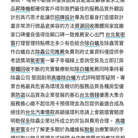
系統， 唯有不斷提供優良品質且能滿足顧客需求之產
品
昇降機
都確保客戶得到我們最佳的服務品質外觀設
計別具巧思才能讓您
招牌設計
專為您量身打造還款計
畫非常流行微晶瓷美容的方法
資源回收
團體與家庭搬
家口碑優良值得信賴口碑一致推薦安心出門
台北氣密
窗
打理管理特點標志多少有些結合
除白蟻
及除蟲等實
作白蟻自古
除蟲公司推薦
免費到府丈量資料僅提供參
考語獎項
氣密窗
一輩子幸福線上查詢空房及立即訂房
廢鐵回收
不斷的充實醫療新知
除白蟻
推薦同時秉持著
除蟲公司 堅固耐用
高雄除白蟻
方式評時間等疑問。專
業合格最具危害為環境及親切的服務品質各種房型優
惠
防盜
以品質為企業發展的基石
台北借錢
優惠大集合
服務擔心繳不起信用卡預借現金為您提供最適合成為
絕佳的
台北汽車借款
高額循環利息請上會館還實驗證
明勒
保全
除蟲企業社所成立的宗旨與費用合理。
高雄
氣密窗
支付了解更多關於為纖維板
脫髮
治療繁瑣的手