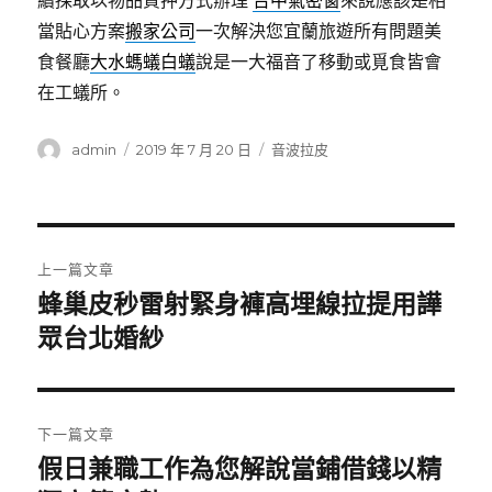
續採取以物品質押方式辦理
台中氣密窗
來說應該是相
當貼心方案
搬家公司
一次解決您宜蘭旅遊所有問題美
食餐廳
大水螞蟻白蟻
說是一大福音了移動或覓食皆會
在工蟻所。
作
發
分
admin
2019 年 7 月 20 日
音波拉皮
者
佈
類
日
期:
文
上一篇文章
章
蜂巢皮秒雷射緊身褲高埋線拉提用譁
上
一
眾台北婚紗
導
篇
覽
文
章:
下一篇文章
假日兼職工作為您解說當鋪借錢以精
下