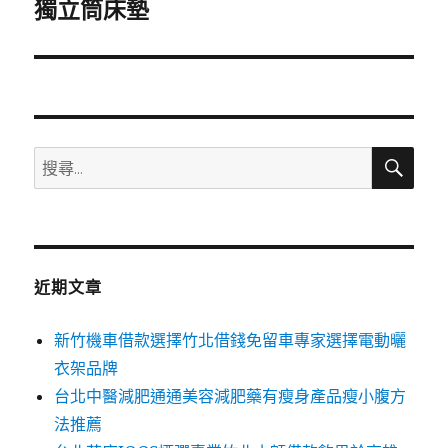
一
獨立筒床墊
篇
文
章:
搜
搜
尋
尋
關
鍵
字:
近期文章
新竹機車借款選擇竹北借錢免留車專家選擇電動曬
衣架品牌
台北中醫減肥通通美容減肥藥有瘦身產品瘦小腹方
法推薦