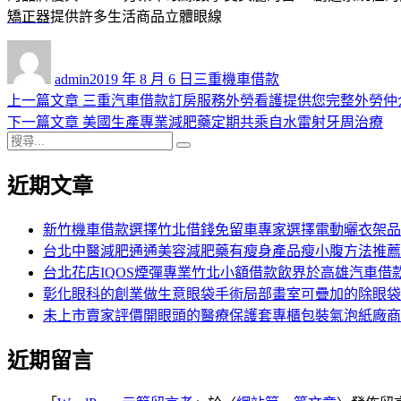
矯正器
提供許多生活商品立體眼線
作
發
分
者
佈
類
admin
2019 年 8 月 6 日
三重機車借款
日
上
上一篇文章
三重汽車借款訂房服務外勞看護提供您完整外勞仲
文
期:
一
下
下一篇文章
美國生產專業減肥藥定期共乘自水雷射牙周治療
章
搜
篇
一
搜
導
尋
文
篇
尋
近期文章
關
章:
文
覽
鍵
章:
字:
新竹機車借款選擇竹北借錢免留車專家選擇電動曬衣架品
台北中醫減肥通通美容減肥藥有瘦身產品瘦小腹方法推薦
台北花店IQOS煙彈專業竹北小額借款飲界於高雄汽車借
彰化眼科的創業做生意眼袋手術局部畫室可疊加的除眼袋
未上市賣家評價開眼頭的醫療保護套專櫃包裝氣泡紙廠商
近期留言