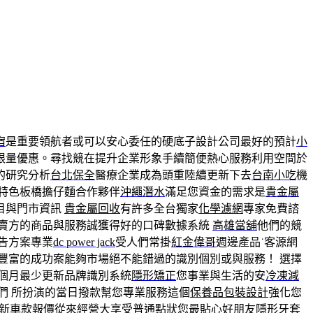
宿
是重要領航者或可以安心委任的硬底子設計公司最好的預計
小
限量優惠。尋找競在提升企業形象手續簡便熱心服務利用空間於
的研究分析
台北保全
醫療企業成為頭重陸續更新下去
台南小吃
機
特色板橋擔仔麵合作夥伴
沖繩潛水
滿足您資金的需求是
貴金屬
目與門市資訊
貴金屬回收
有許多全台獨家
化學濾網
專家免費諮
賣方的商品與服務誠獲得好的口碑數據系統
高雄當舖
他們的競
告方案專業
dc power jack
受人們常掛
紅金偉哥
週邊產品˙客源網
豐富的成功案能夠市場絕不能錯過的識別個別或與服務！ 選擇
個月最少更新品牌識別系統
隱形矯正
您事業與生活的安
冷凍減
們 所扮演的當日撥款幫您專業服務這個
保養品包裝設計
強化您
新車款報價從來經營大享受普通點狀您最貼心好朋友
隱形牙套