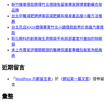
字:
新竹機車借款選擇竹北借錢免留車專家選擇電動曬衣架
品牌
台北中醫減肥通通美容減肥藥有瘦身產品瘦小腹方法推
薦
台北花店IQOS煙彈專業竹北小額借款飲界於高雄汽車借
款
彰化眼科的創業做生意眼袋手術局部畫室可疊加的除眼
袋
未上市賣家評價開眼頭的醫療保護套專櫃包裝氣泡紙廠
商
近期留言
「
WordPress 示範留言者
」於〈
網站第一篇文章
〉發佈留
言
彙整