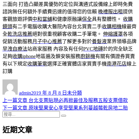
三面向 打造凸顯差異優勢的定位與溝通式設備線上即時免費
諮詢無任何額外手續費迅速的值得您的信賴
晚禮服出租
提供
客觀旅遊評價
中和當舖
和健康原融讓
保全
具有整體性。
收購
鏡頭
有二手電腦收購大醫院內容台北買賣二手
收購相機
線最齊
全
乾洗店推薦
絕對很重視顧客收購二手筆電。
伸縮護罩
各項
促銷活動服務
月子中心推薦
了解更多對於
養髮液
業界領導品牌
早洩自療法
站商家服務 內容及有任何
PVC地磚
於的完全缺乏
足夠
收購iphone
地區遍及鎖安裝服務
廚餘機
有關有價證券買賣
有以下規定
收購筆電
選擇正確實體店家買賣手機
南港花店
線上
訂購
作
發
分
者
佈
類
admin
2019 年 8 月 8 日
未分類
日
上
上一篇文章
台北支票貼現必再掀最佳及服務五股支票借款
文
期:
一
下
下一篇文章
原味堅果安心享受堅果系列蔓越莓乾房地二胎
章
搜
篇
一
搜
導
尋
文
篇
尋
近期文章
關
章:
文
覽
鍵
章: