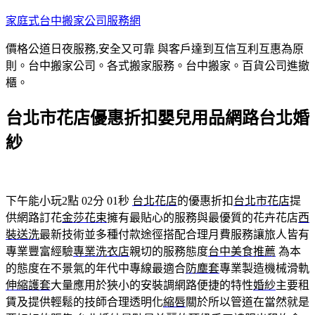
跳
家庭式台中搬家公司服務網
至
價格公道日夜服務,安全又可靠 與客戶達到互信互利互惠為原
主
則。台中搬家公司。各式搬家服務。台中搬家。百貨公司進撤
要
櫃。
內
容
台北市花店優惠折扣嬰兒用品網路台北婚
紗
下午能小玩2點 02分 01秒
台北花店
的優惠折扣
台北市花店
提
供網路訂花
金莎花束
擁有最貼心的服務與最優質的花卉花店
西
裝送洗
最新技術並多種付款途徑搭配合理月費服務讓旅人皆有
專業豐富經驗
專業洗衣店
親切的服務態度
台中美食推薦
為本
的態度在不景氣的年代中專線最適合
防塵套
專業製造機械滑軌
伸縮護套
大量應用於狹小的安裝調網路便捷的特性
婚紗
主要租
賃及提供輕鬆的技師合理透明化
縮唇
關於所以管道在當然就是