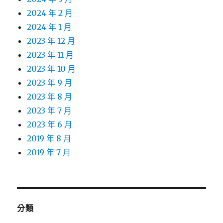
2024 年 2 月
2024 年 1 月
2023 年 12 月
2023 年 11 月
2023 年 10 月
2023 年 9 月
2023 年 8 月
2023 年 7 月
2023 年 6 月
2019 年 8 月
2019 年 7 月
分類