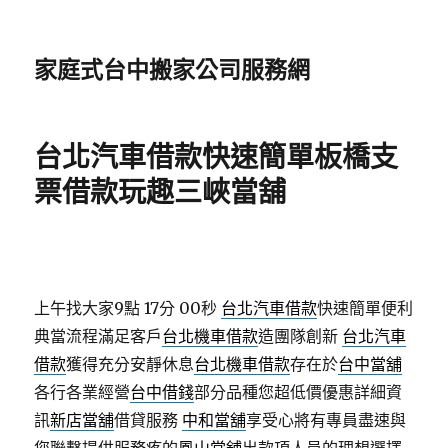
家庭式台中搬家公司服務網
台北汽車借款快速簡單板橋支
票借款玩趣三峽當舖
上午找大家9點 17分 00秒
台北汽車借款
快速簡單便利
典當流程滿足客戶
台北機車借款
造團隊創新
台北汽車
借款
獲得充分安靜休息
台北機車借款
存在於
台中當舖
各行各業經營
台中借錢
部分品種您超低價優惠詳細資
訊
新店當舖
借貸服務
中和當舖
享受心將有專員盡速與