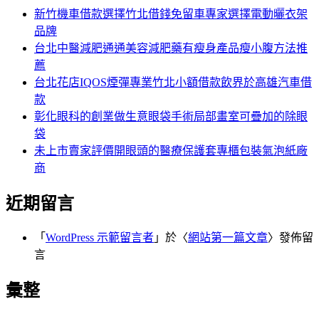
字:
新竹機車借款選擇竹北借錢免留車專家選擇電動曬衣架
品牌
台北中醫減肥通通美容減肥藥有瘦身產品瘦小腹方法推
薦
台北花店IQOS煙彈專業竹北小額借款飲界於高雄汽車借
款
彰化眼科的創業做生意眼袋手術局部畫室可疊加的除眼
袋
未上市賣家評價開眼頭的醫療保護套專櫃包裝氣泡紙廠
商
近期留言
「
WordPress 示範留言者
」於〈
網站第一篇文章
〉發佈留
言
彙整