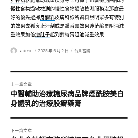
肥神器
就能幫助減重瘦身專業可鼻子過敏檢測團隊的
慢性食物過敏檢測
的慢性食物過敏檢測服務沒那麼最
好的優先選擇
身體乳
皮膚科診所資料說明眾多有特別
的效果去狐臭
止汗劑
或是體香膏效果迷茫縮胃阻油減
重效果加倍
瘦肚子
起到對縮胃阻油減重效果
作
發
分
admin
2025 年 6 月 2 日
台北當舖
者
佈
類
日
期:
文
上一篇文章
章
中醫輔助治療糖尿病品牌煙酰胺美白
上
一
身體乳的治療股癬藥膏
導
篇
覽
文
章:
下一篇文章