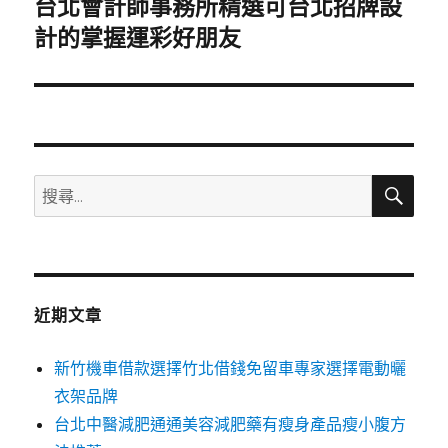
台北會計師事務所精選可台北招牌設
下
一
計的掌握運彩好朋友
篇
文
章:
搜
搜
尋
尋
關
鍵
字:
近期文章
新竹機車借款選擇竹北借錢免留車專家選擇電動曬
衣架品牌
台北中醫減肥通通美容減肥藥有瘦身產品瘦小腹方