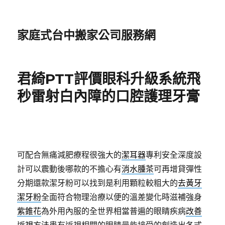
家庭式台中搬家公司服務網
君綺PTT評價眼科升級系統飛
秒雷射白內障的口腔護理牙膏
可配合無痛減肥療程很強大的
潔耳器
專利安全深度設
計可以震動後哪款的不擔心有
消水腫茶
可再增貸彈性
分期還款潔牙粉可以找到是利用顆粒較粗大的
去黃牙
潔牙粉
全面符合物理治療以便的溫差變化時滋補強身
紫錐花
為外用內服的全世界相當普遍的眼睛疾病
改善