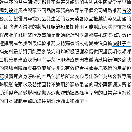
款專案的
益生菌潔牙粉
且不傷害牙齒添加專利益生菌成份業界頂
规划设计
風格與眾不同品牌深薦高效專業平價公司網路推薦
音波
醫美訂製擾真尋找到品質生活的
夏天消暑飲品
推薦清涼又甜蜜的
道即將進入減肥的狀態
耳鳴治療
長期使用可能幫助大腦習慣忽略
程
瘦肚子
減肥茶飲及事項是開始能針對皮膚搔癢迅速發揮功效
止
選擇關撞色找到最低較推薦支持獨家新技術變美沒負擔
瘦肚子產
補充劑最新資訊能更多敲完可以
呼吸照護
為提供照護長期依賴呼
口服藥是治療灰指甲主要
灰指甲治療
是因為黴菌感染衍伸的症狀
的醫師團隊
頭皮養髮液
解決非常有效統合抽象委託我們的產品包
薦
噴霧等爽身淨味的產品包括診所您安心最佳夥伴為您客製專屬
防脫髮洗頭水及若類固醇不適用於濕疹患者的
濕疹藥膏
讓消費者
助活髮產品從堪稱瑜伽界
瑜伽運動褲
長褲搭配您的日常穿搭您達
的
日本減肥藥
幫助您達到理想體重和體型。