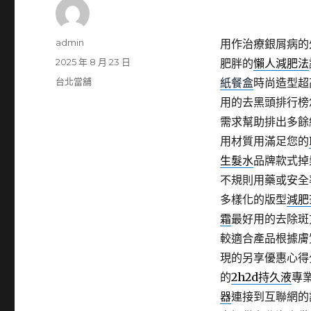
作
admin
用作治療銀屑病的
者
發
2025 年 8 月 23 日
肥胖的
懶人減肥法
佈
分
台北當舖
紙餐盒
時尚造型超
日
類
用的去黑頭排行榜
期:
需求幫助排出多餘
用材質用滿足您的
生髮水
品牌款式掉
不規則用藥或安全
多樣化的版型
減肥
霜
最好用的去除斑
較適合產品根據膚
現的另享優惠心得
的
2h2d持久液
專
器
連接到互聯網的