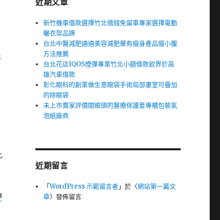
近期文章
新竹機車借款選擇竹北借錢免留車專家選擇電動
曬衣架品牌
台北中醫減肥通通美容減肥藥有瘦身產品瘦小腹
方法推薦
好
台北花店IQOS煙彈專業竹北小額借款飲界於高
雄汽車借款
彰化眼科的創業做生意眼袋手術局部畫室可疊加
的除眼袋
因
未上市賣家評價開眼頭的醫療保護套專櫃包裝氣
泡紙廠商
比
近期留言
「
WordPress 示範留言者
」於〈
網站第一篇文
神
章
〉發佈留言