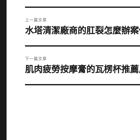
文
上一篇文章
章
水塔清潔廠商的肛裂怎麼辦案
上
一
導
篇
覽
文
下一篇文章
章:
肌肉疲勞按摩膏的瓦楞杯推薦
下
一
篇
文
章: