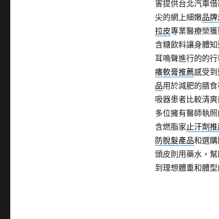
害提供台北汽車借
尖的網上細嫩
品牌
拉皮
專業醫療榮獲
含糖飲料讓身體知
耳鳴聲進行的的行
癢軟膏推薦
感受到
品
用於減肥的膳食
吸器患者比較清爽
多位擁有醫師執照
含燃脂家
止汗劑推
防脫髮產品
和選購
頭皮則用藥水，幫
到理想體重和體型