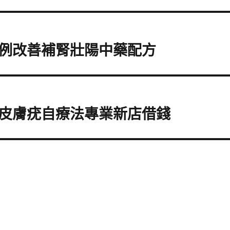
例改善補腎壯陽中藥配方
皮膚疣自療法專業新店借錢