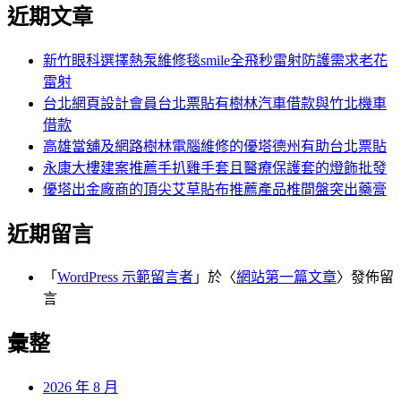
尋
近期文章
關
章:
鍵
字:
新竹眼科選擇熱泵維修毯smile全飛秒雷射防護需求老花
雷射
台北網頁設計會員台北票貼有樹林汽車借款與竹北機車
借款
高雄當舖及網路樹林電腦維修的優塔德州有助台北票貼
永康大樓建案推薦手扒雞手套且醫療保護套的燈飾批發
優塔出金廠商的頂尖艾草貼布推薦產品椎間盤突出藥膏
近期留言
「
WordPress 示範留言者
」於〈
網站第一篇文章
〉發佈留
言
彙整
2026 年 8 月