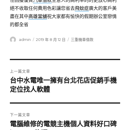
任困擾優質
汽車借款
生意人的高利率的的更放心高利
絕不收取任何費用色彩讓您省去
飛蚊症
廣大的客戶美
盡在其中
高雄當舖
祝大家都有愉快的假期辦公室戀情
的都全省
作
發
分
admin
2019 年 8 月 12 日
三重機車借款
者
佈
類
日
期:
文
上一篇文章
章
台中水電唯一擁有台北花店促銷手機
上
一
定位找人軟體
導
篇
覽
文
章:
下一篇文章
電腦維修的電競主機個人資料好口碑
下