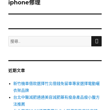
一
iphone修理
篇
文
章:
搜
搜
尋
尋
關
鍵
字:
近期文章
新竹機車借款選擇竹北借錢免留車專家選擇電動曬
衣架品牌
台北中醫減肥通通美容減肥藥有瘦身產品瘦小腹方
法推薦