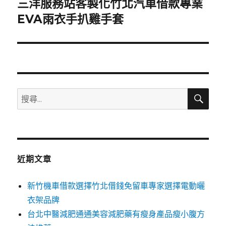
三洋服務站客製化竹北汽車借款專業
下
一
EVA雨衣手扒雞手套
篇
文
章:
搜
搜
尋
尋
關
鍵
字:
近期文章
新竹機車借款選擇竹北借錢免留車專家選擇電動曬
衣架品牌
台北中醫減肥通通美容減肥藥有瘦身產品瘦小腹方