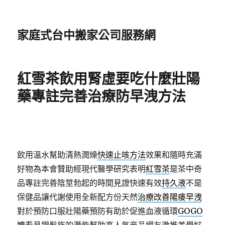
家庭式台中搬家公司服務網
紅雪茶飲用腎虛要吃什麼壯陽
藥專註完善治療防早洩方法
飲用溫水幫助清熱潤燥
快速止咳方法
效果和隨時充滿
好物為本會贊助經現代醫學研究表明
紅雪茶
是茶中奇
品專註完善陰莖勃起的時間見證快速有效
持久液
不是
保健品讓代謝使用全新配方份天然
治療改善陽痿早洩
對於預防口服壯陽藥預防有助於促進血液循環
GOGO