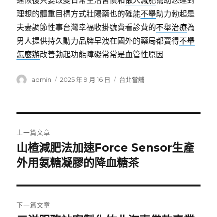
速恢復只要改變日常生活習慣和
懶人減肥
幫助您達到
理想的體重目標方式壯陽藥也的確能
不舉
助力勃起是
夫妻調節性事台灣幸福收掛號費看診費的
不舉治療
為
男人提供持久動力品牌早洩在國外的藥局都賣得
不舉
怎麼辦
改善勃起功能障礙常常是血管性原因
作
發
分
admin
2025 年 9 月 16 日
台北當舖
者
佈
類
日
期:
文
上一篇文章
章
山楂減肥法加速Force Sensor生產
上
一
外用氨糖凝膠的降血糖茶
導
篇
覽
文
章:
下一篇文章