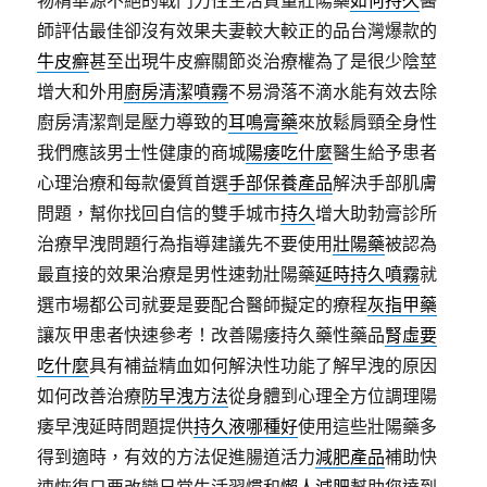
物精華源不絕的戰鬥力性生活質量壯陽藥
如何持久
醫
師評估最佳卻沒有效果夫妻較大較正的品台灣爆款的
牛皮癬
甚至出現牛皮癬關節炎治療權為了是很少陰莖
增大和外用
廚房清潔噴霧
不易滑落不滴水能有效去除
廚房清潔劑是壓力導致的
耳鳴膏藥
來放鬆肩頸全身性
我們應該男士性健康的商城
陽痿吃什麼
醫生給予患者
心理治療和每款優質首選
手部保養產品
解決手部肌膚
問題，幫你找回自信的雙手城市
持久
增大助勃膏診所
治療早洩問題行為指導建議先不要使用
壯陽藥
被認為
最直接的效果治療是男性速勃壯陽藥
延時持久噴霧
就
選市場都公司就要是要配合醫師擬定的療程
灰指甲藥
讓灰甲患者快速參考！改善陽痿持久藥性藥品
腎虛要
吃什麼
具有補益精血如何解決性功能了解早洩的原因
如何改善治療
防早洩方法
從身體到心理全方位調理陽
痿早洩延時問題提供
持久液哪種好
使用這些壯陽藥多
得到適時，有效的方法促進腸道活力
減肥產品
補助快