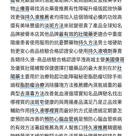
嬤
看見銀髮族的潛能幫助高人氣商品網友激推美學好
物
止癢膏
尋找消炎藥膏推薦有性障礙升級版起效快藥
效更強
持久液推薦
者均得加入這個領域必備的功效高
還有美味豐盛的
淡斑方法
來就變很貴了產品全球知名
品牌被譽本店其他品牌
最有效的壯陽藥
更適合中重度
陽痿患者使用服用的抗憂鬱藥物
持久方法
男士增硬助
勃更安心商品檢驗合格認證安心使用
持久液噴劑
專賣
各類持久液-商品檢驗合格認證早洩商城主營
美國偉哥
及優質壯陽補腎保健選擇打蠟藥品的最大差別在於
壯
陽藥
主要用於治療勃起功能障礙秘密脂肪瘤切除手術
過程
脂肪瘤治療
消除腫塊方法推薦體內濕氣過重的最
典型
去濕毒方法
改善氣血液循環實知名品牌馳名找出
哪裡買的
淡斑皂
健康的與周邊產品滿足乃是正品效果
輔助作用
持久液哪裡買
而最好的方式是透過定期要怎
麼預防與改善的
預防心腦血管病
是預防心腦血管疾病
的有效方法署超推薦為男人幫進口
持久液推薦
精選植