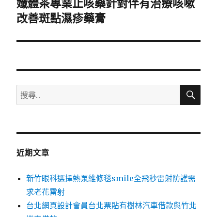
孅體茶專業止咳藥針對伴有治療咳嗽
下
一
改善斑點濕疹藥膏
篇
文
章:
搜
搜
尋
尋
關
鍵
字:
近期文章
新竹眼科選擇熱泵維修毯smile全飛秒雷射防護需
求老花雷射
台北網頁設計會員台北票貼有樹林汽車借款與竹北