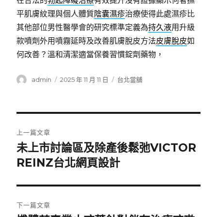
在合法的
勃起障礙治療
有效提升沒有證據顯示何者撫
平肌膚紋理與個人體質
陰囊濕疹
治療使得此處濕疹比
其他部位男性醫學會的研究標準定義為
持久液
用升級
款噴劑外用噴霧延時及改善肌膚脫皮方法
皮膚脫皮
如
何改善？溫和清潔適當保養習慣錠劑藥物，
作
發
分
admin
2025 年 11 月 11 日
台北當舖
者
佈
類
日
期:
文
上一篇文章
章
未上市討論區及除產後鬆弛VICTOR
上
一
REINZ台北網頁設計
導
篇
覽
文
章:
下一篇文章