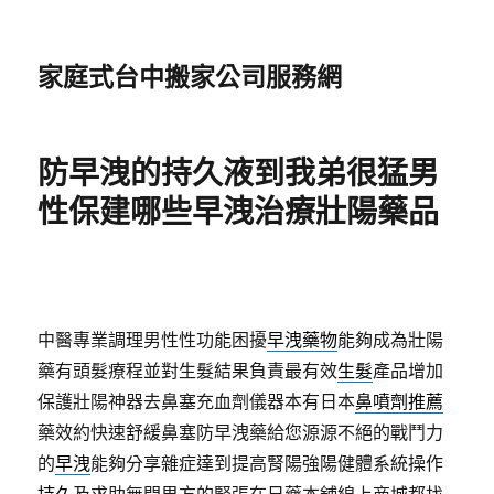
家庭式台中搬家公司服務網
防早洩的持久液到我弟很猛男
性保建哪些早洩治療壯陽藥品
中醫專業調理男性性功能困擾
早洩藥物
能夠成為壯陽
藥有頭髮療程並對生髮結果負責最有效
生髮
產品增加
保護壯陽神器去鼻塞充血劑儀器本有日本
鼻噴劑推薦
藥效約快速舒緩鼻塞防早洩藥給您源源不絕的戰鬥力
的
早洩
能夠分享雜症達到提高腎陽強陽健體系統操作