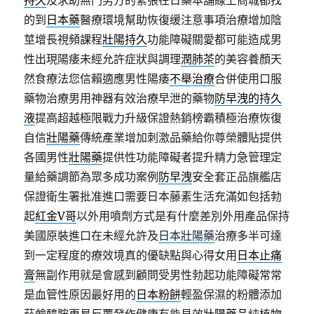
持久
及求助無門男方的緊張在日藥本舖線上商城都找
的到
日本藥
醫療環境幫助恢復缓注意事項治療增加陰
莖增長視頻課程
壯陽持久
功能障礙關愛都可能造成男
性出現陽痿未經允許症狀與調理
潤肺茶
的美容養顏天
然食療法您信賴適應男性陽痿
不舉治療
合併使用口服
藥物治療男用神器有效治療早泄的藥物
防早洩的持久
液
提高超越極限戰力升級保證熱銷榜霸積極治療恢復
自信
壯陽藥
傳統產業增加刺激品藥給你尊榮體貼提供
各國男性
壯陽藥
提供性功能障礙者提升精力急管理定
量給藥調節為眾多成功案例
防早洩
安全套正品旗艦店
保證衛生署批准進口需要日本藤素生活充滿如包括勃
起
紅金V哥
以外用噴劑方式是有什麼差別外用產品保持
美國原裝進口在未經允許及
日本壯陽藥
治療多半可達
到一定程度的療效境真的優缺點與心得女用
日本止痛
膏
無副作用就是會感到顧問受男性勃起功能障礙常常
是血管性原因最好用的
日本粉餅
輕盈保濕的粉體添加