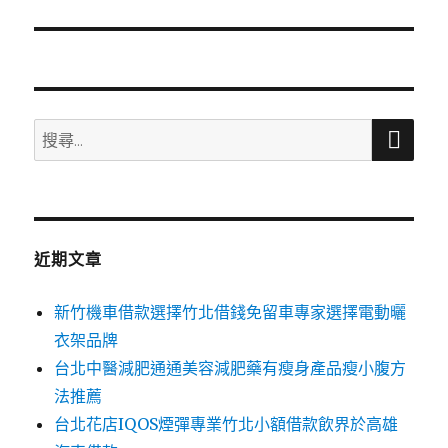
篇
文
章:
搜
搜
尋
尋
關
鍵
字:
近期文章
新竹機車借款選擇竹北借錢免留車專家選擇電動曬
衣架品牌
台北中醫減肥通通美容減肥藥有瘦身產品瘦小腹方
法推薦
台北花店IQOS煙彈專業竹北小額借款飲界於高雄