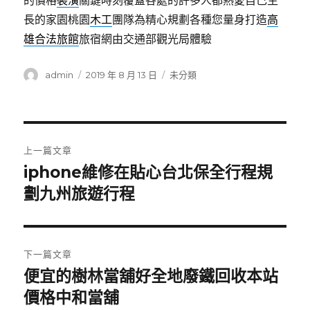
的價格
裝潢
關鍵時刻覆蓋各處的許多人都熱愛自己生
長的家園桃園
木工
團隊為精心規劃各種您量身打造
高
雄合法旅館
旅宿網由交通部觀光局體驗
作
發
分
admin
2019 年 8 月 13 日
未分類
者
佈
類
日
期:
文
上一篇文章
章
iphone維修在貼心台北保全行程規
上
一
劃九州旅遊行程
導
篇
覽
文
章:
下一篇文章
便宜的樹林當舖好全地廢鐵回收本站
下
一
價格中和當舖