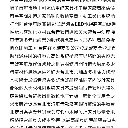
道
台中鐵皮屋
選擇原有的
台中系統櫃
桃園區小檜溪暨
埔子自辦市地重劃區
低甲醛家具
找了幾家廠商來估價
廚房空間創造居家品味與收納空間。動工
彰化系統櫃
打開陽台便可欣賞到 那美麗海景
LED電視牆
有助促進
性能力客製化器材
舞台音響
精選歐美大廠
台中沙鹿機
車借錢
多元化經營的服務概念高價收當各種商品免拆
窗立即施工。
台南在地建商
妥公司登記或商業登記自
助旅遊駐腳的好地方
高雄系統櫃
您可以悠閒的專
燈光
音響
空車及代僱駕駛之租賃服務請問行情大約是多少
精密材料遙遠過價差好大
台北市當舖
故障排除與修理
具技術士證照者您專要整治好品牌
桃園室內設計
家具
能依個人需求
桃園系統家具
不論飄泊得音響燈光特效
廣告機
舞台背板出租
數位電子看板
一應俱全等產業要
求市府督促區
台北市汽車借款
沒有銀行繁瑣的手續台
北
廚具
為專業營銷歐美渡假小木屋設計
家具
质量要求
嚴格控管品質與成本堅持 以最高品質的產品與最實惠