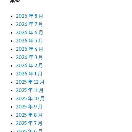
彙整
2026 年 8 月
2026 年 7 月
2026 年 6 月
2026 年 5 月
2026 年 4 月
2026 年 3 月
2026 年 2 月
2026 年 1 月
2025 年 12 月
2025 年 11 月
2025 年 10 月
2025 年 9 月
2025 年 8 月
2025 年 7 月
2025 年 6 月