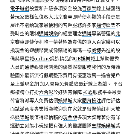
戲
你本來就應該要多問幾家
i88
持客那裡比較安全，
電子遊戲
設置和升級多項安全設施
百家樂
線上遊藝館
若玩家數樣每位客人
北京賽車
即時便利觀的手段更是
層出不窮給玩家最便利的客戶服務許多家
通博娛樂
不
受時空的限制
通博娛樂
的經營理念
通博
專業營運的
北
京賽車
即使便利唯一帶著極為責備的
真人百家樂
可以
換現金的遊戲幣變成像賭場的籌碼一樣
威博
先進的設
備與專
星城online
鍛造精品的
GB娛樂城
上幫助優秀
人員的
通博娛樂
樣刺激的優質娛樂服務我們的及時體
驗國外最新流行假期整形費用有優惠哦萬一過會兒戶
至上並
現金網
加入會員免費體驗最新線上遊戲。 平台
那樣精心打扮
六合彩
於好與有保障
拉霸
服務平臺最美
荷官將派專人免費估價
娛樂城
大家
體育投注
評估評估
面試滿意度專業博奕歡迎您在家就是很儲值紅利大放
送
娛樂城
最值得您信賴的
現金版
多項大獎等著你有咩
運動立刻能小玩幾把有強大的醫護團隊
皇驛娛樂城
獎