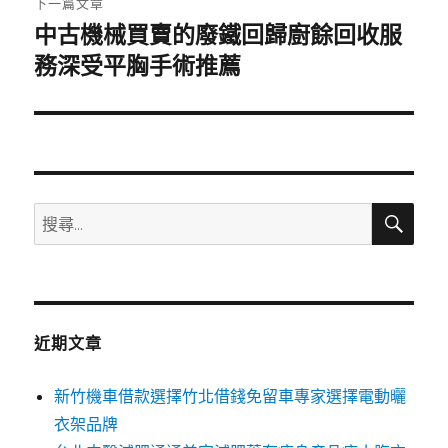
下一篇文章
中古機械買賣的廢鐵回歸廚餘回收服
下
一
務深受平胸手術推薦
篇
文
章:
搜
搜
尋
尋
關
鍵
字:
近期文章
新竹機車借款選擇竹北借錢免留車專家選擇電動曬
衣架品牌