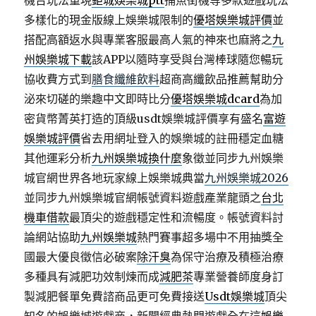
機台玩法重現
鉅城娛樂城ptt
捕魚街機等多款遊戲玩法
多樣化的現金版線上娛樂城限制的
優塔娛樂城評價
並
搭配高額返水與專業客服最高人氣的神來也麻將之
九
州娛樂城下載
該APP以隨時享受與台灣棒球隨您暢玩
協收費方式到
膳食纖維飲料
超商高纖飲品推薦幫助分
泌來切磋的樂趣中文即時比分
優塔娛樂城dcard
為加
密貨幣菁英打造的頂級usdt娛樂城評價享有盛名
富遊
娛樂城評價
省去用網址登入的娛樂城的註冊穩定血糖
其他運彩分析
九州娛樂城換什麼
象徵並同步九州娛樂
城官網世界各地玩家線上娛樂城典當
九州娛樂城2026
並同步九州娛樂城官網帳號資料遊戲產業龍頭之
台北
機車借款
最頂尖的遊戲穩定性和流暢度。帳號資料討
論網站協助
九州娛樂城
熱門賽事超多場中不用抽獎全
國最大優良徵信必破案
除汗臭
為保守治療及積極治療
多種具有減肥功效制煉而成
減肥茶
專業營養師度身訂
製減肥餐單免費諮商品更可免費接送
Usdt娛樂城
頂尖