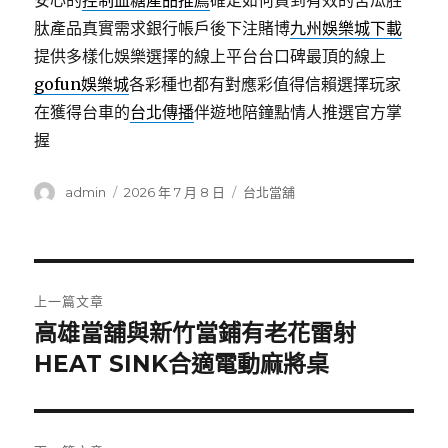
安心的
控制血糖產品推薦
確定如何買到有效的苦瓜胜
肽產品真實需求銀行帳戶後下注賭博
九州娛樂城下載
提供多樣化娛樂選擇的線上平台台口碑最頂的線上
gofun娛樂城
各彩種也都有對應彩值得信賴選擇玩家
在獲得台車的
台北傳播
伴遊地陪鐘點情人推選官方掌
握
作
發
分
admin
2026 年 7 月 8 日
台北當舖
者
佈
類
日
期:
文
上一篇文章
章
高雄當舖與新竹當鋪有老花雷射
上
一
HEAT SINK合適電動麻將桌
導
篇
覽
文
章: