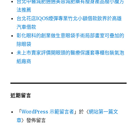
台北中醫減肥通通美容減肥藥有瘦身產品瘦小腹方
法推薦
台北花店IQOS煙彈專業竹北小額借款飲界於高雄
汽車借款
彰化眼科的創業做生意眼袋手術局部畫室可疊加的
除眼袋
未上市賣家評價開眼頭的醫療保護套專櫃包裝氣泡
紙廠商
近期留言
「
WordPress 示範留言者
」於〈
網站第一篇文
章
〉發佈留言