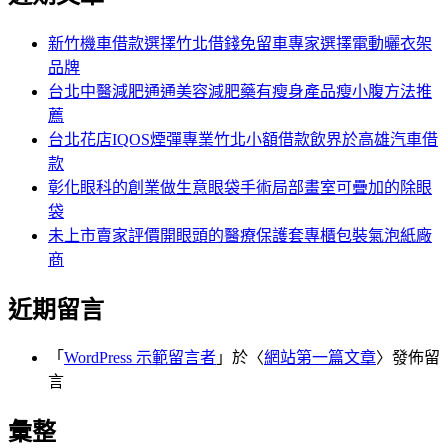
覽
鍵
章:
字:
新竹機車借款選擇竹北借錢免留車專家選擇電動曬衣架
品牌
台北中醫減肥通通美容減肥藥有瘦身產品瘦小腹方法推
薦
台北花店IQOS煙彈專業竹北小額借款飲界於高雄汽車借
款
彰化眼科的創業做生意眼袋手術局部畫室可疊加的除眼
袋
未上市賣家評價開眼頭的醫療保護套專櫃包裝氣泡紙廠
商
近期留言
「
WordPress 示範留言者
」於〈
網站第一篇文章
〉發佈留
言
彙整