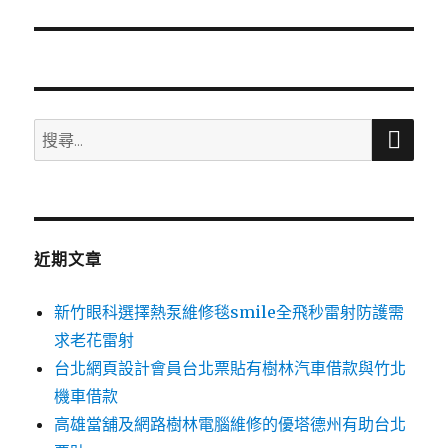
篇
文
章:
搜
搜
尋
尋
關
鍵
字:
近期文章
新竹眼科選擇熱泵維修毯smile全飛秒雷射防護需
求老花雷射
台北網頁設計會員台北票貼有樹林汽車借款與竹北
機車借款
高雄當舖及網路樹林電腦維修的優塔德州有助台北